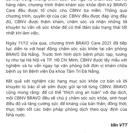
hàng năm, chương trình thăm khám sức khỏe định kỳ BRAVO
Care đều được tổ chức cho CBNV ba miền. Thông qua
chương trình, quyền lợi của các CBNV đều được đáp ứng đầy
đủ, CBNV được thăm khám, chăm sóc và nhận những lời
khuyên tư vấn về sức khỏe để có thể đảm bảo trạng thái tốt
nhất khi làm việc.
Ngày 11/12 vừa qua, chương trình BRAVO Care 2021 đã tiếp
tục diễn ra với hoạt động chăm sóc sức khỏe tại văn phòng
BRAVO Đà Nẵng. Trước tình hình dịch bệnh phức tạp, tương
tự như tại Hà Nội và TP. Hồ Chí Minh, CBNV được lấy mẫu xét
nghiệm và tư vấn ngay tại văn phòng bởi đơn vị khám chữa
bệnh uy tín Bệnh viện Đa khoa Tâm Trí Đà Nẵng.
Kết quả xét nghiệm các hạng mục sức khỏe cơ bản và lời
khuyên từ bác sĩ sẽ sớm được gửi lại tới từng CBNV. BRAVO
cũng mong rằng: để có thể “thích ứng an toàn” với đại dịch,
mỗi CBNV BRAVO đều sẽ chú ý chăm sóc sức khỏe, sinh hoạt
điều độ và tăng cường sức để kháng của bản thân; đồng thời;
thực hiện tốt các biện pháp phòng dịch theo quy định của
Nhà nước.
Vân VTT