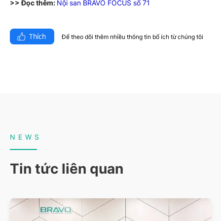
>> Đọc thêm:
Nội san BRAVO FOCUS số 71
Thích
Để theo dõi thêm nhiều thông tin bổ ích từ chúng tôi​
NEWS
Tin tức liên quan