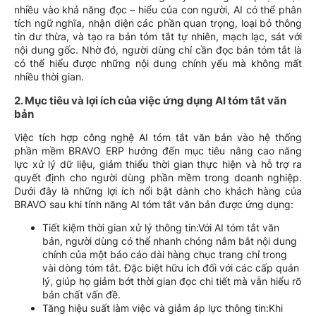
nhiều vào khả năng đọc – hiểu của con người, AI có thể phân
tích ngữ nghĩa, nhận diện các phần quan trọng, loại bỏ thông
tin dư thừa, và tạo ra bản tóm tắt tự nhiên, mạch lạc, sát với
nội dung gốc. Nhờ đó, người dùng chỉ cần đọc bản tóm tắt là
có thể hiểu được những nội dung chính yếu mà không mất
nhiều thời gian.
2. Mục tiêu và lợi ích của việc ứng dụng AI tóm tắt văn
bản
Việc tích hợp công nghệ AI tóm tắt văn bản vào hệ thống
phần mềm BRAVO ERP hướng đến mục tiêu nâng cao năng
lực xử lý dữ liệu, giảm thiểu thời gian thực hiện và hỗ trợ ra
quyết định cho người dùng phần mềm trong doanh nghiệp.
Dưới đây là những lợi ích nổi bật dành cho khách hàng của
BRAVO sau khi tính năng AI tóm tắt văn bản được ứng dụng:
Tiết kiệm thời gian xử lý thông tin:Với AI tóm tắt văn
bản, người dùng có thể nhanh chóng nắm bắt nội dung
chính của một báo cáo dài hàng chục trang chỉ trong
vài dòng tóm tắt. Đặc biệt hữu ích đối với các cấp quản
lý, giúp họ giảm bớt thời gian đọc chi tiết mà vẫn hiểu rõ
bản chất vấn đề.
Tăng hiệu suất làm việc và giảm áp lực thông tin:Khi