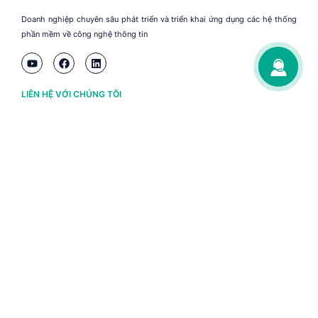
Doanh nghiệp chuyên sâu phát triển và triển khai ứng dụng các hệ thống
phần mềm về công nghệ thông tin
LIÊN HỆ VỚI CHÚNG TÔI
Hà Nội
(+84) 243 776 2472
Đà Nẵng
(+84) 236 363 3733
Tp. HCM
(+84) 283 930 3352
VỀ BRAVO
Thông tin chủ sở hữu
Chính sách và điều khoản