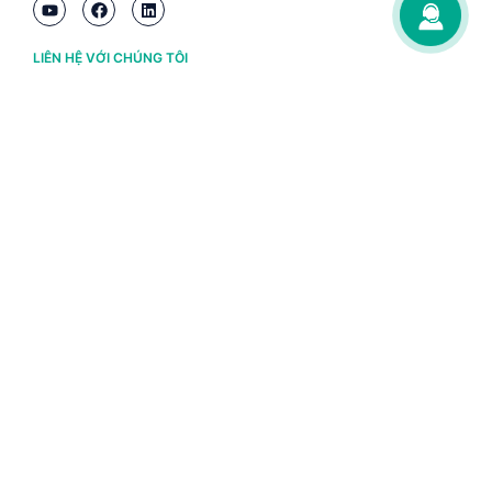
LIÊN HỆ VỚI CHÚNG TÔI
Hà Nội
(+84) 243 776 2472
Đà Nẵng
(+84) 236 363 3733
Tp. HCM
(+84) 283 930 3352
VỀ BRAVO
Thông tin chủ sở hữu
Chính sách và điều khoản
Chứng nhận bản quyền phần mềm BRAVO
Chính sách dữ liệu cá nhân