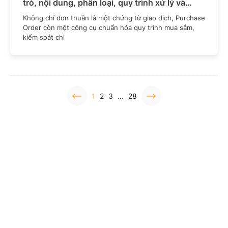
trò, nội dung, phân loại, quy trình xử lý và
cách quản lý hiệu quả.
Không chỉ đơn thuần là một chứng từ giao dịch, Purchase
Order còn một công cụ chuẩn hóa quy trình mua sắm,
kiểm soát chi
1
2
3
…
28