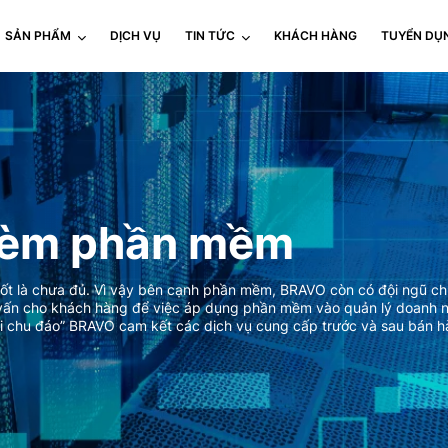
SẢN PHẨM
DỊCH VỤ
TIN TỨC
KHÁCH HÀNG
TUYỂN DỤ
 kèm phần mềm
tốt là chưa đủ. Vì vậy bên cạnh phần mềm, BRAVO còn có đội ngũ ch
ư vấn cho khách hàng để việc áp dụng phần mềm vào quản lý doanh n
 chu đáo” BRAVO cam kết các dịch vụ cung cấp trước và sau bán hàn