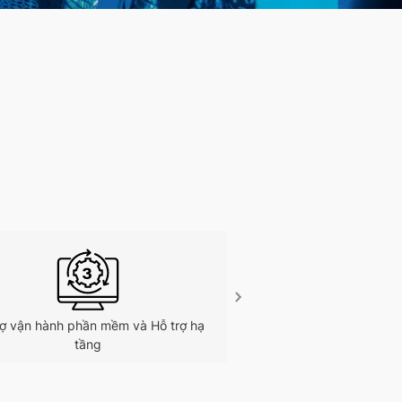
rợ vận hành phần mềm và Hỗ trợ hạ
Chăm sóc khác
tầng