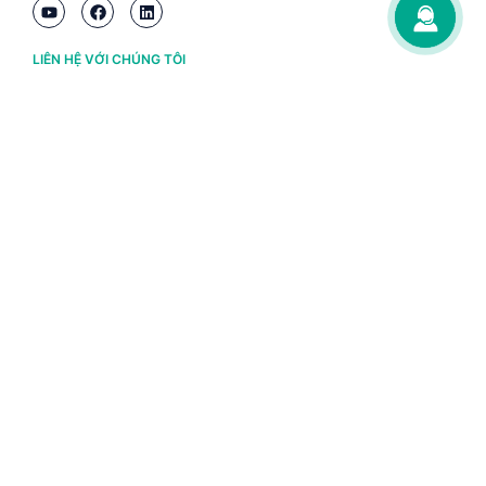
LIÊN HỆ VỚI CHÚNG TÔI
Hà Nội
(+84) 243 776 2472
Đà Nẵng
(+84) 236 363 3733
Tp. HCM
(+84) 283 930 3352
VỀ BRAVO
Thông tin chủ sở hữu
Chính sách và điều khoản
Chứng nhận bản quyền phần mềm BRAVO
Chính sách dữ liệu cá nhân