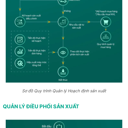
Sơ đồ Quy trình Quản lý Hoạch định sản xuất
QUẢN LÝ ĐIỀU PHỐI SẢN XUẤT