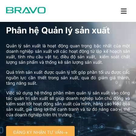
Phân hệ Quản lý sản xuất
Quản lý sản xuất là hoạt động quan trọng bậc nhất của một
doanh nghiệp sản xuất với các hoạt động từ lập kế hoạch sản
xuất, tính nhu cầu vật tư, điều độ sản xuất, kiểm soát chất
lượng sản phẩm và thống kê sản lượng sản xuất.
Quá trình sản xuất được quản lý tốt góp phần tối ưu được các
nguồn lực cần thiết trong sản xuất, qua đó giảm giá thành,
tăng năng suất.
Việc sử dụng hệ thống phần mềm quản lý sản xuất vào công
tác quản trị sản xuất sẽ giúp doanh nghiệp luôn chủ động và
kiểm soát tốt hoạt động sản xuất của mình, nâng cao hiệu quả
sản xuất, gia tăng lợi thế cạnh tranh và từ đó nâng cao vị thế
của doanh nghiệp trên thị trường.
ĐĂNG KÝ NHẬN TƯ VẤN