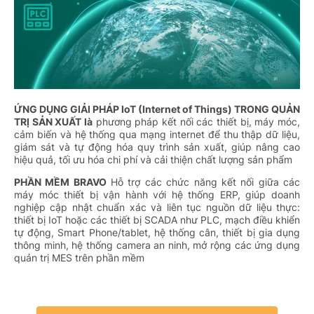
ỨNG DỤNG GIẢI PHÁP IoT (Internet of Things) TRONG QUẢN
TRỊ SẢN XUẤT là
phương pháp kết nối các thiết bị, máy móc,
cảm biến và hệ thống qua mạng internet để thu thập dữ liệu,
giám sát và tự động hóa quy trình sản xuất, giúp nâng cao
hiệu quả, tối ưu hóa chi phí và cải thiện chất lượng sản phẩm
PHẦN MỀM BRAVO
Hỗ trợ các chức năng kết nối giữa các
máy móc thiết bị vận hành với hệ thống ERP, giúp doanh
nghiệp cập nhật chuẩn xác và liên tục nguồn dữ liệu thực:
thiết bị IoT hoặc các thiết bị SCADA như PLC, mạch điều khiển
tự động, Smart Phone/tablet, hệ thống cân, thiết bị gia dụng
thông minh, hệ thống camera an ninh, mở rộng các ứng dụng
quản trị MES trên phần mềm