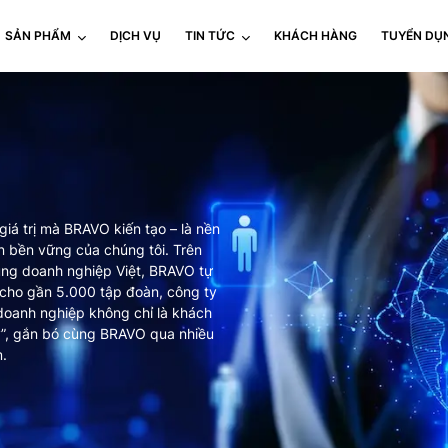
SẢN PHẨM
DỊCH VỤ
TIN TỨC
KHÁCH HÀNG
TUYỂN DỤ
giá trị mà BRAVO kiến tạo – là nền
n bền vững của chúng tôi. Trên
ùng doanh nghiệp Việt, BRAVO tự
” cho gần 5.000 tập đoàn, công ty
doanh nghiệp không chỉ là khách
kỷ”, gắn bó cùng BRAVO qua nhiều
.