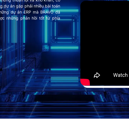
g dự án gặp phải nhiều bài toán
 những dự án ERP mà BRAVO đã
ợc những phản hồi tốt từ phía