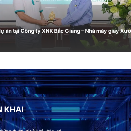
Câu chuyện dự án tại Công ty TNHH Ast
N KHAI
những thuận lợi và khó khăn, có