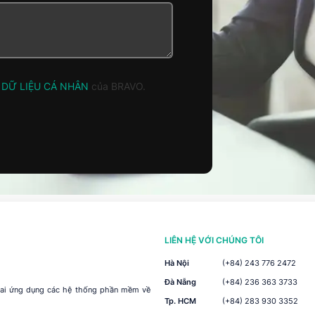
 DỮ LIỆU CÁ NHÂN
của BRAVO.
LIÊN HỆ VỚI CHÚNG TÔI
Hà Nội
(+84) 243 776 2472
Đà Nẵng
(+84) 236 363 3733
khai ứng dụng các hệ thống phần mềm về
Tp. HCM
(+84) 283 930 3352