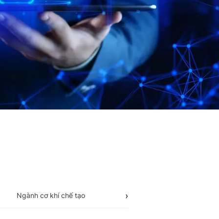
Ngành cơ khí chế tạo
Thương mại - Dịch v