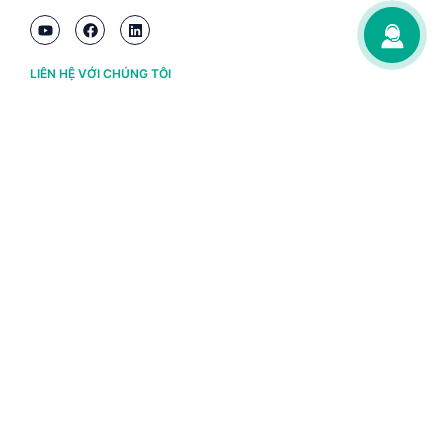
LIÊN HỆ VỚI CHÚNG TÔI
Hà Nội
(+84) 243 776 2472
Đà Nẵng
(+84) 236 363 3733
Tp. HCM
(+84) 283 930 3352
VỀ BRAVO
Thông tin chủ sở hữu
Chính sách và điều khoản
Chứng nhận bản quyền phần mềm BRAVO
Chính sách dữ liệu cá nhân