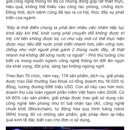
giới công nghệ thông tin đã có những đóng góp rất thiết thực,
hiệu quả, không thể thiếu vào công tác phòng, chống dịch.
Đồng thời, dịch bệnh cũng đã tạo ra cơ hội, thúc đẩy sự phát
triển của ngành.
“Đây là thời điểm chúng ta phải làm nhiều việc nhằm tiếp tục
khơi dậy khí thế, khát vọng phải chuyển đổi không được trì
trệ, chỉ tiến không được lùi, có như vậy mới có thể thực hiện
được mục tiêu đất nước phát triển nhanh hơn, bền vững hơn.
Giống như một người phải gánh 2 thùng nước đầy, đi thật
nhanh mà không để sóng nước ra ngoài"
- Phó thủ tướng cho
biết và mong muốn ngành công nghệ thông tin đốt lên ngọn
lửa khát vọng, đột phá, sáng tạo không ngừng nghỉ.
Theo Ban Tổ chức, năm nay, 174 sản phẩm, dịch vụ, giải pháp
được trao Giải thưởng Sao Khuê có tổng doanh thu 16.000 tỷ
đồng, tương đương 696 triệu USD. Con số này cao hơn mức
doanh thu của toàn ngành phần mềm Việt Nam năm 2008. Có
tới 80% các sản phẩm, giải pháp được trao giải sử dụng các
công nghệ tiên phong như trí tuệ nhân tạo (AI), công nghệ
chuỗi khối (Blockchain), tự động hóa quy trình bằng robot
(RPA) trong đó có những sản phẩm, giải pháp đem lại hiệu
quả kinh tế đặc biệt cao cho đơn vị sử dụng.