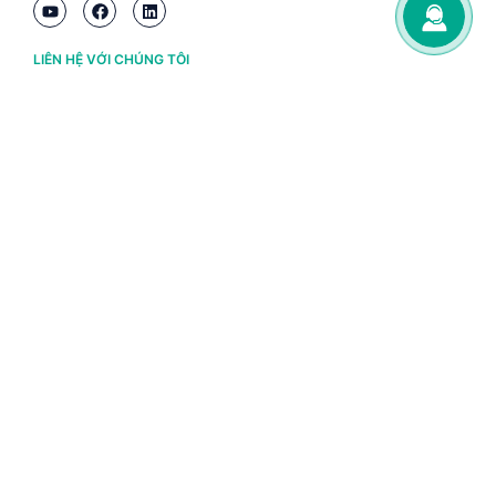
LIÊN HỆ VỚI CHÚNG TÔI
Hà Nội
(+84) 243 776 2472
Đà Nẵng
(+84) 236 363 3733
Tp. HCM
(+84) 283 930 3352
VỀ BRAVO
Thông tin chủ sở hữu
Chính sách và điều khoản
Chứng nhận bản quyền phần mềm BRAVO
Chính sách dữ liệu cá nhân