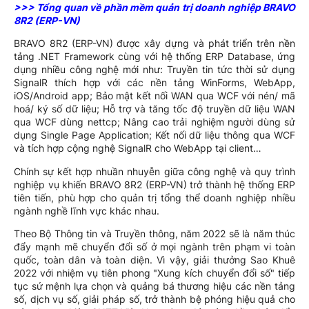
>>> Tổng quan về phần mềm quản trị doanh nghiệp BRAVO
8R2 (ERP-VN)
BRAVO 8R2 (ERP-VN) được xây dựng và phát triển trên nền
tảng .NET Framework cùng với hệ thống ERP Database, ứng
dụng nhiều công nghệ mới như: Truyền tin tức thời sử dụng
SignalR thích hợp với các nền tảng WinForms, WebApp,
iOS/Android app; Bảo mật kết nối WAN qua WCF với nén/ mã
hoá/ ký số dữ liệu; Hỗ trợ và tăng tốc độ truyền dữ liệu WAN
qua WCF dùng nettcp; Nâng cao trải nghiệm người dùng sử
dụng Single Page Application; Kết nối dữ liệu thông qua WCF
và tích hợp cộng nghệ SignalR cho WebApp tại client…
Chính sự kết hợp nhuần nhuyễn giữa công nghệ và quy trình
nghiệp vụ khiến BRAVO 8R2 (ERP-VN) trở thành hệ thống ERP
tiên tiến, phù hợp cho quản trị tổng thể doanh nghiệp nhiều
ngành nghề lĩnh vực khác nhau.
Theo Bộ Thông tin và Truyền thông, năm 2022 sẽ là năm thúc
đẩy mạnh mẽ chuyển đổi số ở mọi ngành trên phạm vi toàn
quốc, toàn dân và toàn diện. Vì vậy, giải thưởng Sao Khuê
2022 với nhiệm vụ tiên phong "Xung kích chuyển đổi số" tiếp
tục sứ mệnh lựa chọn và quảng bá thương hiệu các nền tảng
số, dịch vụ số, giải pháp số, trở thành bệ phóng hiệu quả cho