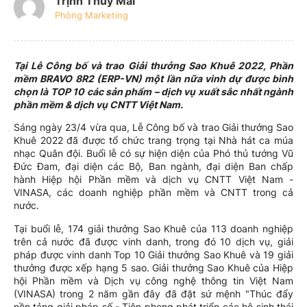
Trịnh Thúy Mai
Phòng Marketing
Tại Lễ Công bố và trao Giải thưởng Sao Khuê 2022, Phần
mềm BRAVO 8R2 (ERP-VN) một lần nữa vinh dự được bình
chọn là TOP 10 các sản phẩm – dịch vụ xuất sắc nhất ngành
phần mềm & dịch vụ CNTT Việt Nam.
Sáng ngày 23/4 vừa qua, Lễ Công bố và trao Giải thưởng Sao
Khuê 2022 đã được tổ chức trang trọng tại Nhà hát ca múa
nhạc Quân đội. Buổi lễ có sự hiện diện của Phó thủ tướng Vũ
Đức Đam, đại diện các Bộ, Ban ngành, đại diện Ban chấp
hành Hiệp hội Phần mềm và dịch vụ CNTT Việt Nam -
VINASA, các doanh nghiệp phần mềm và CNTT trong cả
nước.
Tại buổi lễ, 174 giải thưởng Sao Khuê của 113 doanh nghiệp
trên cả nước đã được vinh danh, trong đó 10 dịch vụ, giải
pháp được vinh danh Top 10 Giải thưởng Sao Khuê và 19 giải
thưởng được xếp hạng 5 sao. Giải thưởng Sao Khuê của Hiệp
hội Phần mềm và Dịch vụ công nghệ thông tin Việt Nam
(VINASA) trong 2 năm gần đây đã đặt sứ mệnh "Thúc đẩy
nền tảng giải pháp số - Tiên phong phát triển các hệ sinh thái