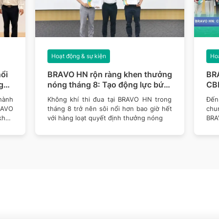
Hoạt động & sự kiện
Hoạ
ổi
BRAVO HN rộn ràng khen thưởng
BR
g
nóng tháng 8: Tạo động lực bứt
CBN
phá mục tiêu năm 2026
thê
hành
Không khí thi đua tại BRAVO HN trong
Đến 
RAVO
tháng 8 trở nên sôi nổi hơn bao giờ hết
chu
khen
với hàng loạt quyết định thưởng nóng
BRA