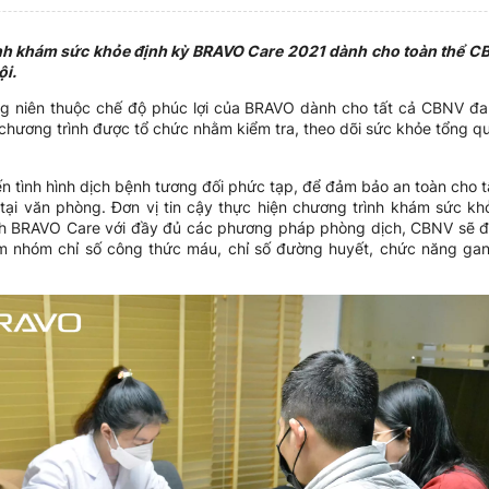
nh khám sức khỏe định kỳ BRAVO Care 2021 dành cho toàn thể CB
ội.
 niên thuộc chế độ phúc lợi của BRAVO dành cho tất cả CBNV đan
 chương trình được tổ chức nhằm kiểm tra, theo dõi sức khỏe tổng qu
ến tình hình dịch bệnh tương đối phức tạp, để đảm bảo an toàn cho 
ại văn phòng. Đơn vị tin cậy thực hiện chương trình khám sức kh
nh BRAVO Care với đầy đủ các phương pháp phòng dịch, CBNV sẽ 
nhóm chỉ số công thức máu, chỉ số đường huyết, chức năng gan