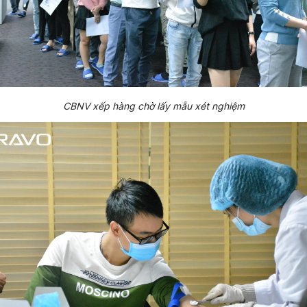
CBNV xếp hàng chờ lấy mẫu xét nghiệm