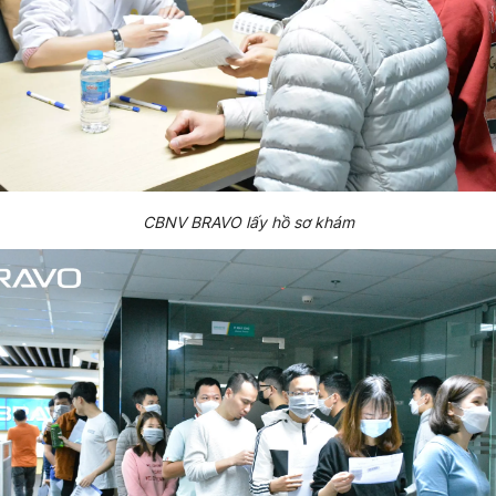
CBNV BRAVO lấy hồ sơ khám