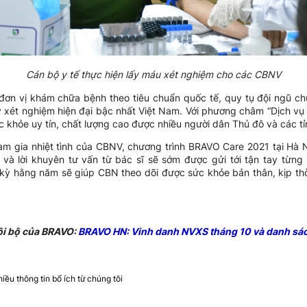
Cán bộ y tế thực hiện lấy máu xét nghiệm cho các CBNV
đơn vị khám chữa bệnh theo tiêu chuẩn quốc tế, quy tụ đội ngũ ch
 xét nghiệm hiện đại bậc nhất Việt Nam. Với phương châm “Dịch v
c khỏe uy tín, chất lượng cao được nhiều người dân Thủ đô và các tỉ
 gia nhiệt tình của CBNV, chương trình BRAVO Care 2021 tại Hà N
 và lời khuyên tư vấn từ bác sĩ sẽ sớm được gửi tới tận tay từn
ỳ hằng năm sẽ giúp CBN theo dõi được sức khỏe bản thân, kịp thờ
ội bộ của BRAVO:
BRAVO HN: Vinh danh NVXS tháng 10 và danh sá
ều thông tin bổ ích từ chúng tôi​