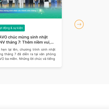
t động & sự kiện
Hoạt động & sự kiện
AVO chúc mừng sinh nhật
BRAVO đồng hành 
V tháng 7: Thêm niềm vui,
khu vực miền Bắc c
m gắn kết
Talent 2026
hẹn lại lên, chương trình sinh nhật
Tiếp nối hành trình đồ
ng tháng 7 đã diễn ra tại văn phòng
Talent 2026 – cuộc 
VO ba miền. Những lời chúc và tiếng
thống Thông tin Quản 
nghệ -