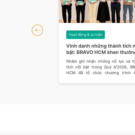
iện
Hoạt động & sự kiện
số 127: Dữ liệu
Vinh danh những thành tích n
hòng thủ vững hơn
bật: BRAVO HCM khen thưởn
Quý II/2026
của công nghệ đều đang
Nhằm ghi nhận những nỗ lực và t
ách doanh nghiệp vận
tích nổi bật trong Quý II/2026, B
 giá trị. Một nền tảng
HCM đã tổ chức chương trình 
thưởng dành cho