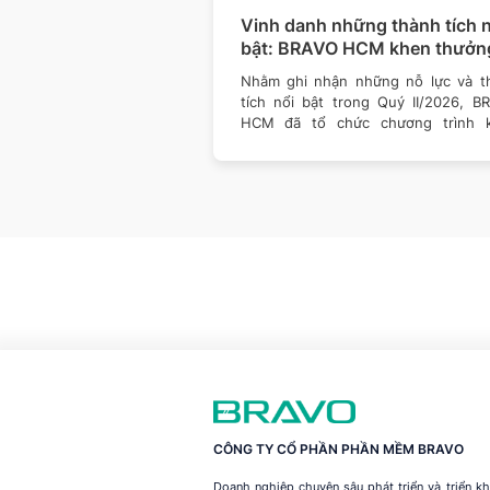
số 127: Dữ liệu
Vinh danh những thành tích n
hòng thủ vững hơn
bật: BRAVO HCM khen thưởn
Quý II/2026
của công nghệ đều đang
Nhằm ghi nhận những nỗ lực và t
ách doanh nghiệp vận
tích nổi bật trong Quý II/2026, B
 giá trị. Một nền tảng
HCM đã tổ chức chương trình 
thưởng dành cho
CÔNG TY CỔ PHẦN PHẦN MỀM BRAVO
Doanh nghiệp chuyên sâu phát triển và triển 