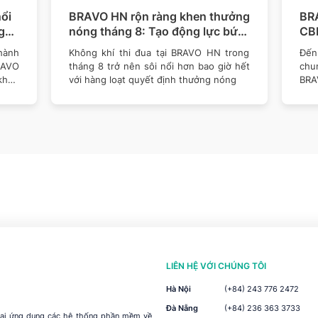
ổi
BRAVO HN rộn ràng khen thưởng
BR
g
nóng tháng 8: Tạo động lực bứt
CBN
phá mục tiêu năm 2026
thê
hành
Không khí thi đua tại BRAVO HN trong
Đến 
RAVO
tháng 8 trở nên sôi nổi hơn bao giờ hết
chu
khen
với hàng loạt quyết định thưởng nóng
BRA
LIÊN HỆ VỚI CHÚNG TÔI
Hà Nội
(+84) 243 776 2472
Đà Nẵng
(+84) 236 363 3733
khai ứng dụng các hệ thống phần mềm về