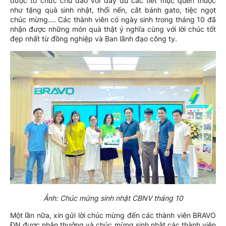
được tổ chức chu đáo với đầy đủ các tiết mục quen thuộc
như tặng quà sinh nhật, thổi nến, cắt bánh gato, tiệc ngọt
chúc mừng.... Các thành viên có ngày sinh trong tháng 10 đã
nhận được những món quà thật ý nghĩa cùng với lời chúc tốt
đẹp nhất từ đồng nghiệp và Ban lãnh đạo công ty.
Ảnh: Chúc mừng sinh nhật CBNV tháng 10
Một lần nữa, xin gửi lời chúc mừng đến các thành viên BRAVO
ĐN được nhận thưởng và chúc mừng sinh nhật các thành viên