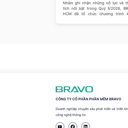
Quý II/2026
của công nghệ đều đang
Nhằm ghi nhận những nỗ lực và t
ách doanh nghiệp vận
tích nổi bật trong Quý II/2026, B
 giá trị. Một nền tảng
HCM đã tổ chức chương trình 
thưởng dành cho
CÔNG TY CỔ PHẦN PHẦN MỀM BRAVO
Doanh nghiệp chuyên sâu phát triển và triển 
công nghệ thông tin