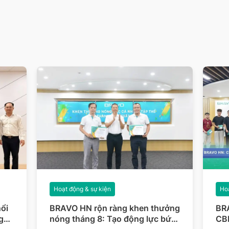
Hoạt động & sự kiện
Hoạ
ổi
BRAVO HN rộn ràng khen thưởng
BR
g
nóng tháng 8: Tạo động lực bứt
CBN