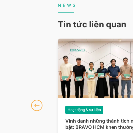
NEWS
Tin tức liên quan
iện
Hoạt động & sự kiện
số 127: Dữ liệu
Vinh danh những thành tích n
hòng thủ vững hơn
bật: BRAVO HCM khen thưởn