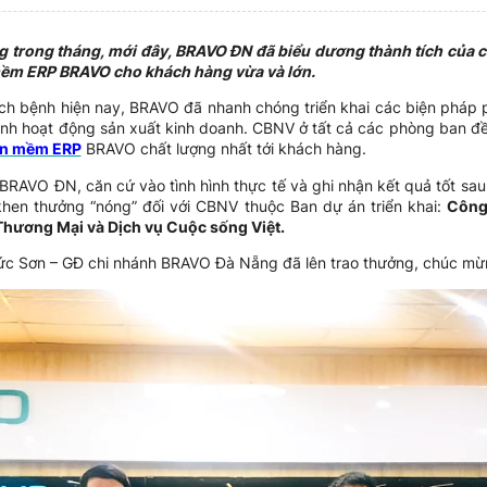
 trong tháng, mới đây, BRAVO ĐN đã biểu dương thành tích của cá
mềm ERP BRAVO cho khách hàng vừa và lớn.
ịch bệnh hiện nay, BRAVO đã nhanh chóng triển khai các biện pháp 
ịnh hoạt động sản xuất kinh doanh. CBNV ở tất cả các phòng ban đề
n mềm ERP
BRAVO chất lượng nhất tới khách hàng.
 BRAVO ĐN, căn cứ vào tình hình thực tế và ghi nhận kết quả tốt sau
khen thưởng “nóng” đối với CBNV thuộc Ban dự án triển khai:
Công 
hương Mại và Dịch vụ Cuộc sống Việt.
ức Sơn – GĐ chi nhánh BRAVO Đà Nẵng đã lên trao thưởng, chúc mừn