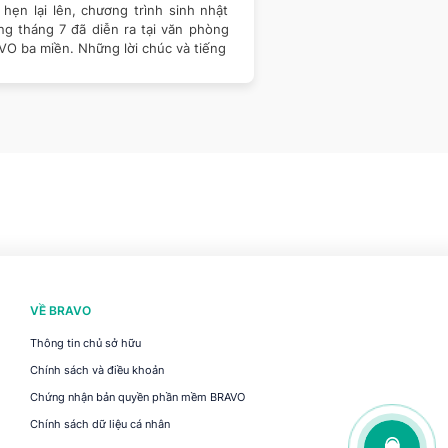
m gắn kết
Talent 2026
hẹn lại lên, chương trình sinh nhật
Tiếp nối hành trình đồ
ng tháng 7 đã diễn ra tại văn phòng
Talent 2026 – cuộc 
VO ba miền. Những lời chúc và tiếng
thống Thông tin Quản 
nghệ -
VỀ BRAVO
Thông tin chủ sở hữu
Chính sách và điều khoản
Chứng nhận bản quyền phần mềm BRAVO
Chính sách dữ liệu cá nhân