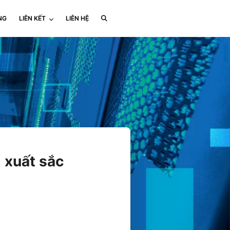
NG
LIÊN KẾT
LIÊN HỆ
 xuất sắc