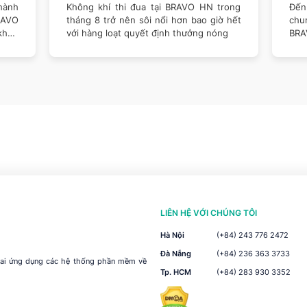
phá mục tiêu năm 2026
thê
hành
Không khí thi đua tại BRAVO HN trong
Đến 
RAVO
tháng 8 trở nên sôi nổi hơn bao giờ hết
chu
khen
với hàng loạt quyết định thưởng nóng
BRA
LIÊN HỆ VỚI CHÚNG TÔI
Hà Nội
(+84) 243 776 2472
Đà Nẵng
(+84) 236 363 3733
khai ứng dụng các hệ thống phần mềm về
Tp. HCM
(+84) 283 930 3352