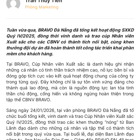
Trần Thủy Tiên
Phòng Marketing
Tuần vừa qua, BRAVO Đà Nẵng đã tổng kết hoạt động SXKD
Quý IV/2025, đồng thời vinh danh và trao cúp Nhân viên
Xuất sắc cho các CBNV có thành tích nổi bật, cùng khen
thưởng đội dự án đã hoàn thành tốt công tác triển khai phần
mềm cho khách hàng.
Tại BRAVO, Cúp Nhân viên Xuất sắc là danh hiệu ghi nhận
những cá nhân có tinh thần trách nhiệm cao, nỗ lực bền bỉ và
đóng góp tích cực vào kết quả hoạt động chung của công ty
trong từng quý. Đây không chỉ là sự tôn vinh xứng đáng cho
thành quả lao động, mà còn là nguồn động lực lan tỏa tinh
thần chủ động, cống hiến và không ngừng hoàn thiện trong
tập thể CBNV BRAVO.
Sáng ngày 24/01/2026, tại văn phòng BRAVO Đà Nẵng đã tổ
chức buổi tổng kết, vinh danh và trao Cúp Nhân viên Xuất sắc
Quý IV/2025, đồng thời trao các khen thưởng “nóng” từ Ban
Lãnh đạo dành cho những cá nhân và tập thể có thành tích
nổi bật trong quý vừa qua. Tại buổi lễ, đại diện Ban Lãnh đạo
công ty, ông Nguyễn Đức Sơn – Giám đốc BRAVO ĐN đã trực