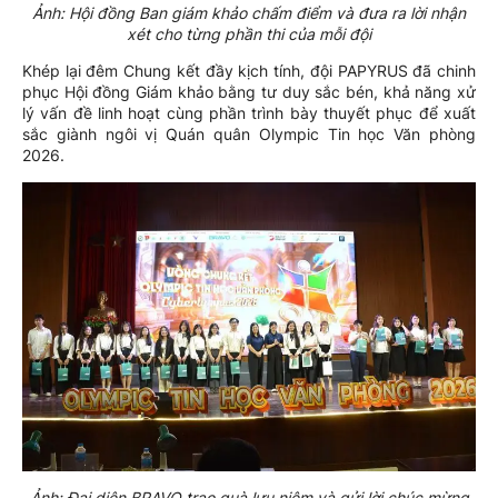
Ảnh: Hội đồng Ban giám khảo chấm điểm và đưa ra lời nhận
xét cho từng phần thi của mỗi đội
Khép lại đêm Chung kết đầy kịch tính, đội PAPYRUS đã chinh
phục Hội đồng Giám khảo bằng tư duy sắc bén, khả năng xử
lý vấn đề linh hoạt cùng phần trình bày thuyết phục để xuất
sắc giành ngôi vị Quán quân Olympic Tin học Văn phòng
2026.
Ảnh: Đại diện BRAVO trao quà lưu niệm và gửi lời chúc mừng