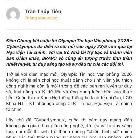
Trần Thủy Tiên
Phòng Marketing
Đêm Chung kết cuộc thi Olympic Tin học Văn phòng 2026 –
CyberLympus đã diễn ra sôi nổi vào ngày 23/5 vừa qua tại
Học viện Tài chính. Với vai trò Nhà tài trợ Bạc và thành viên
Ban Giám khảo, BRAVO vô cùng ấn tượng trước tinh thần
nhiệt huyết, tư duy sáng tạo và sự đầu tư của các đội thi.
Trở lại với diện mạo mới, Olympic Tin học Văn phòng 2026
không chỉ là sân chơi học thuật dành cho sinh viên yêu thích
công nghệ mà còn là môi trường để các bạn rèn luyện tư duy
số, khả năng xử lý dữ liệu và ứng dụng kiến thức vào thực
tiễn. Cuộc thi do Khoa Hệ thống thông tin kinh tế chỉ đạo, LCĐ
Khoa HTTTKT phối hợp cùng CLB Tin học Học viện Tài chính
tổ chức.
Lấy chủ đề “CyberLympus”, cuộc thi năm nay mang đến
không gian giao thoa giữa công nghệ, dữ liệu và tư duy sáng
tạo, nơi mỗi thí sinh trở thành những “chiến binh số” chinh
phục các thử thách bằng kỹ năng tin học văn phòng, khả