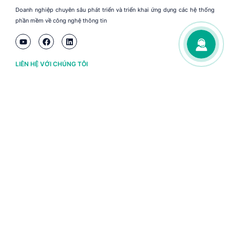
Doanh nghiệp chuyên sâu phát triển và triển khai ứng dụng các hệ thống
phần mềm về công nghệ thông tin
LIÊN HỆ VỚI CHÚNG TÔI
Hà Nội
(+84) 243 776 2472
Đà Nẵng
(+84) 236 363 3733
Tp. HCM
(+84) 283 930 3352
VỀ BRAVO
Thông tin chủ sở hữu
Chính sách và điều khoản