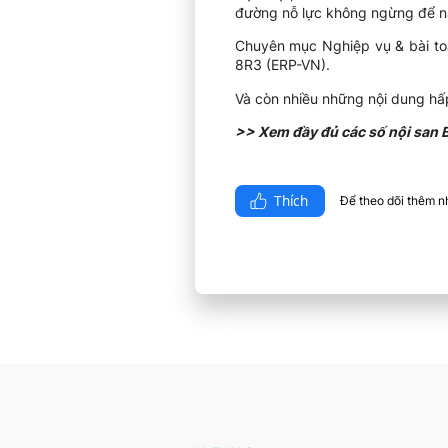
đường nỗ lực không ngừng để nân
Chuyên mục Nghiệp vụ & bài toá
8R3 (ERP-VN).
Và còn nhiều những nội dung h
>> Xem đầy đủ các số nội san
Thích
Để theo dõi thêm nhi