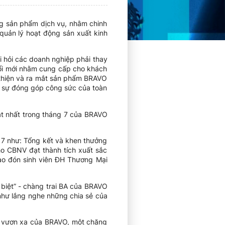
ng sản phẩm dịch vụ, nhằm chinh
uản lý hoạt động sản xuất kinh
 hỏi các doanh nghiệp phải thay
 đổi mới nhằm cung cấp cho khách
 thiện và ra mắt sản phẩm BRAVO
g sự đóng góp công sức của toàn
ật nhất trong tháng 7 của BRAVO
 7 như: Tổng kết và khen thưởng
o CBNV đạt thành tích xuất sắc
ào đón sinh viên ĐH Thương Mại
 biệt” - chàng trai BA của BRAVO
như lắng nghe những chia sẻ của
và vươn xa của BRAVO, một chặng