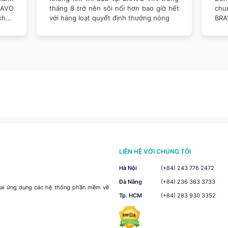
RAVO
tháng 8 trở nên sôi nổi hơn bao giờ hết
chu
khen
với hàng loạt quyết định thưởng nóng
BRA
LIÊN HỆ VỚI CHÚNG TÔI
Hà Nội
(+84) 243 776 2472
Đà Nẵng
(+84) 236 363 3733
khai ứng dụng các hệ thống phần mềm về
Tp. HCM
(+84) 283 930 3352