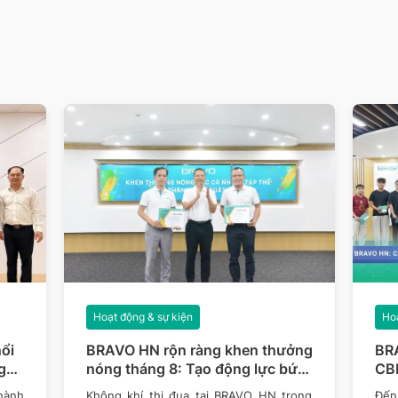
Hoạt động & sự kiện
Hoạ
ổi
BRAVO HN rộn ràng khen thưởng
BR
g
nóng tháng 8: Tạo động lực bứt
CBN
phá mục tiêu năm 2026
thê
hành
Không khí thi đua tại BRAVO HN trong
Đến 