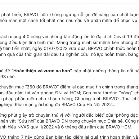
phát triển, BRAVO luôn không ngừng nỗ lực để nâng cao chất lượ
thỏa mãn một cách tốt nhất các nhu cầu về phần mềm để phục vụ q
ch mạng 4.0 cùng với những tác động lớn từ đại dịch Covid-19 đòi
 trong điều kiện tình hình mới. Mang trong mình sứ mệnh tiên phong
 tiên tiến nhất, ngày 01/07/2022 vừa qua, BRAVO chính thức hoàn
nh quả của thời gian dài đầu tư nghiên cứu, nỗ lực hoàn thiện, bằn
hủ đề
“Hoàn thiện và vươn xa hơn”
cập nhật những thông tin nổi b
8R3 nhé.
 chuyên mục “360 độ BRAVO” điểm lại các mục tin chính trong tháng
háng đầu năm tại văn phòng ĐN và HCM; Cơn mưa thưởng “nóng” ch
giải pháp phần mềm cho khách hàng; Chương trình BRAVO‘s Tour ch
 nghiệp; Khai mạc giải bóng đá BRAVO Cup Hà Nội 2022…
ng phút giây trò chuyện thú vị với “người đặc biệt” của “phòng đặc
hân vật “Sửu nhi” của BRAVO ĐN trong chuyên mục Chia sẻ. Cũng 
anh hiệu NVXS quý II/2022 và 6 tháng đầu năm của BRAVO HCM.
AVO tháng 7 hãy cùng Ban biên tập điểm lại quá trình hoàn thiện 