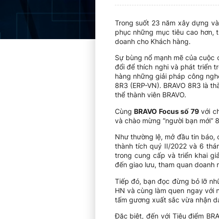
Trong suốt 23 năm xây dựng và 
phục những mục tiêu cao hơn, 
doanh cho Khách hàng.
Sự bùng nổ mạnh mẽ của cuộc cá
đổi để thích nghi và phát triển
hàng những giải pháp công nghệ
8R3 (ERP-VN). BRAVO 8R3 là thà
thể thành viên BRAVO.
Cùng
BRAVO Focus số 79
với c
và chào mừng “người bạn mới” 
Như thường lệ, mở đầu tin báo,
thành tích quý II/2022 và 6 t
trong cung cấp và triển khai 
đến giao lưu, tham quan doanh
Tiếp đó, bạn đọc đừng bỏ lỡ nhữ
HN và cùng làm quen ngay với n
tấm gương xuất sắc vừa nhận d
Đặc biệt, đến với Tiêu điểm BR