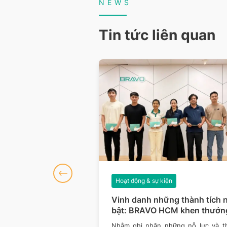
NEWS
Tin tức liên quan
iện
Hoạt động & sự kiện
số 127: Dữ liệu
Vinh danh những thành tích n
hòng thủ vững hơn
bật: BRAVO HCM khen thưởn
Quý II/2026
của công nghệ đều đang
Nhằm ghi nhận những nỗ lực và t