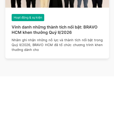
Hoạt động & sự kiện
Vinh danh những thành tích nổi bật: BRAVO
HCM khen thưởng Quý II/2026
Nhằm ghi nhận những nỗ lực và thành tích nổi bật trong
Quý II/2026, BRAVO HCM đã tổ chức chương trình khen
thưởng dành cho