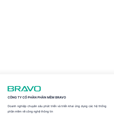
CÔNG TY CỔ PHẦN PHẦN MỀM BRAVO
Doanh nghiệp chuyên sâu phát triển và triển khai ứng dụng các hệ thống
phần mềm về công nghệ thông tin