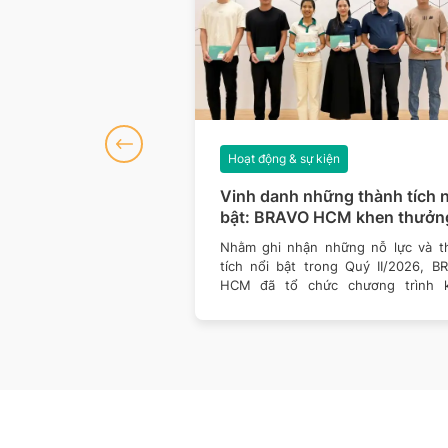
iện
Hoạt động & sự kiện
số 127: Dữ liệu
Vinh danh những thành tích n
hòng thủ vững hơn
bật: BRAVO HCM khen thưởn
Quý II/2026
của công nghệ đều đang
Nhằm ghi nhận những nỗ lực và t
ách doanh nghiệp vận
tích nổi bật trong Quý II/2026, B
 giá trị. Một nền tảng
HCM đã tổ chức chương trình 
thưởng dành cho