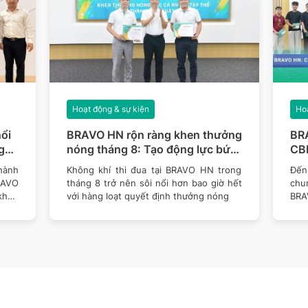
Hoạt động & sự kiện
Hoạ
ổi
BRAVO HN rộn ràng khen thưởng
BR
g
nóng tháng 8: Tạo động lực bứt
CBN
phá mục tiêu năm 2026
thê
hành
Không khí thi đua tại BRAVO HN trong
Đến 
RAVO
tháng 8 trở nên sôi nổi hơn bao giờ hết
chu
khen
với hàng loạt quyết định thưởng nóng
BRA