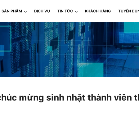
SẢN PHẨM
DỊCH VỤ
TIN TỨC
KHÁCH HÀNG
TUYỂN DỤ
húc mừng sinh nhật thành viên t