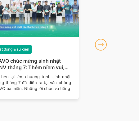
t động & sự kiện
Hoạt động & sự kiện
AVO chúc mừng sinh nhật
BRAVO đồng hành 
V tháng 7: Thêm niềm vui,
khu vực miền Bắc c
m gắn kết
Talent 2026
hẹn lại lên, chương trình sinh nhật
Tiếp nối hành trình đồ
ng tháng 7 đã diễn ra tại văn phòng
Talent 2026 – cuộc 
VO ba miền. Những lời chúc và tiếng
thống Thông tin Quản 
nghệ -