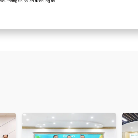
ều thông tin bổ ích từ chúng tôi​