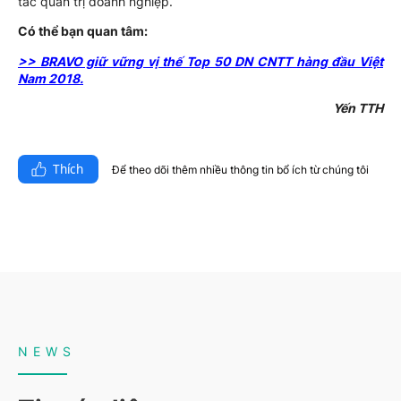
tác quản trị doanh nghiệp.
Có thể bạn quan tâm:
>> BRAVO giữ vững vị thế Top 50 DN CNTT hàng đầu Việt
Nam 2018.
Yến TTH
Thích
Để theo dõi thêm nhiều thông tin bổ ích từ chúng tôi​
NEWS