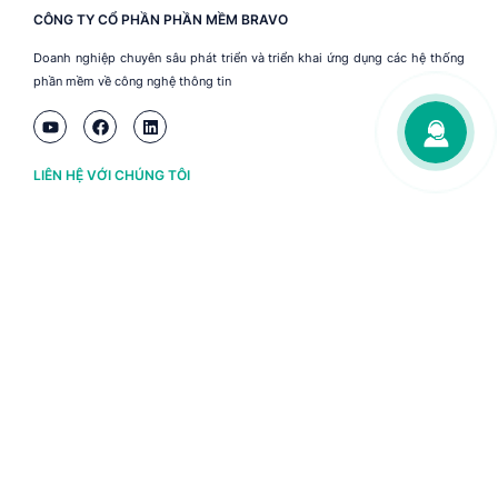
CÔNG TY CỔ PHẦN PHẦN MỀM BRAVO
Doanh nghiệp chuyên sâu phát triển và triển khai ứng dụng các hệ thống
phần mềm về công nghệ thông tin
LIÊN HỆ VỚI CHÚNG TÔI
Hà Nội
(+84) 243 776 2472
Đà Nẵng
(+84) 236 363 3733
Tp. HCM
(+84) 283 930 3352
VỀ BRAVO
Thông tin chủ sở hữu