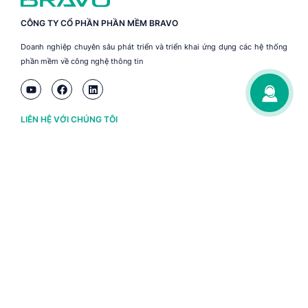
CÔNG TY CỔ PHẦN PHẦN MỀM BRAVO
Doanh nghiệp chuyên sâu phát triển và triển khai ứng dụng các hệ thống
phần mềm về công nghệ thông tin
LIÊN HỆ VỚI CHÚNG TÔI
Hà Nội
(+84) 243 776 2472
Đà Nẵng
(+84) 236 363 3733
Tp. HCM
(+84) 283 930 3352
VỀ BRAVO