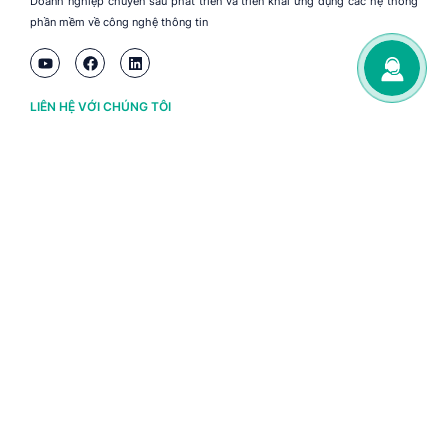
Doanh nghiệp chuyên sâu phát triển và triển khai ứng dụng các hệ thống
phần mềm về công nghệ thông tin
LIÊN HỆ VỚI CHÚNG TÔI
Hà Nội
(+84) 243 776 2472
Đà Nẵng
(+84) 236 363 3733
Tp. HCM
(+84) 283 930 3352
VỀ BRAVO
Thông tin chủ sở hữu
Chính sách và điều khoản
Chứng nhận bản quyền phần mềm BRAVO