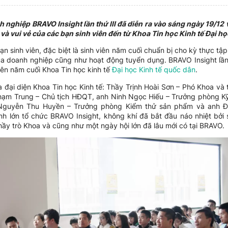
 nghiệp BRAVO Insight lần thứ III đã diễn ra vào sáng ngày 19/12 
 và vui vẻ của các bạn sinh viên đến từ Khoa Tin học Kinh tế Đại họ
n sinh viên, đặc biệt là sinh viên năm cuối chuẩn bị cho kỳ thực tập
a doanh nghiệp cũng như hoạt động tuyển dụng. BRAVO Insight lần
iên năm cuối Khoa Tin học kinh tế
Đại học Kinh tế quốc dân
.
a đại diện Khoa Tin học Kinh tế: Thầy Trịnh Hoài Sơn – Phó Khoa và
hạm Trung – Chủ tịch HĐQT, anh Ninh Ngọc Hiếu – Trưởng phòng Kỹ
ị Nguyễn Thu Huyền – Trưởng phòng Kiểm thử sản phẩm và anh 
nh lớn tổ chức BRAVO Insight, không khí đã bắt đầu náo nhiệt bởi
thầy trò Khoa và cũng như một ngày hội lớn đã lâu mới có tại BRAVO.