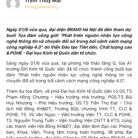
Trịnh Thúy Mai
Phòng Marketing
Ngày 01/6 vừa qua, đại diện BRAVO Hà Nội đã đến tham dự
buổi Tọa đàm công giới “Phát triển nguồn nhân lực công
nghệ thông tin và chuyển đổi số trong bối cảnh cách mạng
công nghiệp 4.0” do Viện Đào tạo Tiên tiến, Chất lượng cao
& POHE - Đại học Kinh tế Quốc dân tổ chức.
Sáng ngày 01/6 vừa qua, tại phòng hội thảo tầng G, tòa A1
trường ĐH Kinh tế Quốc dân đã tổ chức thành công buổi tọa
đàm “Phát triển nguồn nhân lực công nghệ thông tin và
chuyển đổi số trong bối cảnh cách mạng công nghiệp 4.0”.
Tham dự tọa đàm, về phía Đại học Kinh tế Quốc dân có GS.TS
Phạm Hồng Chương – Hiệu trưởng nhà trường; PGS.TS Bùi
Huy Nhượng – Phó Hiệu trưởng; GS.TS Trần Thọ Đạt – Chủ
tịch Hội đồng KH&ĐT, Trưởng BQL chương trình TT, CLC &
POHE; TS. Vũ Văn Ngọc – Viện trưởng Viện TT, CLC & POHE,
TS. Nguyễn Trung Tuấn – Viện trưởng Viện CNTT & KTS; cùng
các thành viên Hội đồng KH&ĐT; đại diện lãnh đạo các Phòng
ban, Khoa, Viện, Trung tâm trong toàn trường. Về phía đại
biểu ngoài trường, đại diện Công ty CP Phần mềm BRAVO có