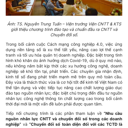
Ảnh: TS. Nguyễn Trung Tuấn – Viện trưởng Viện CNTT & KTS
giới thiệu chương trình đào tạo và chuẩn đầu ra CNTT và
Chuyển đổi số.
Trong bối cảnh cuộc Cách mạng công nghiệp 4.0, việc ứng
dụng nền tảng số là xu thế tất yếu, nâng cao lợi thế cạnh
tranh và tối ưu hóa quản trị doanh nghiệp. Đặc biệt trong tình
hình khó khăn do ảnh hưởng dịch Covid-19, dù ở quy mô nào,
nếu không nắm bắt kịp thời các xu hướng công nghệ, doanh
nghiệp sẽ khó tồn tại, phát triển. Các chuyên gia nhận định,
kinh tế số đang phát triển mạnh mẽ trên quy mô toàn cầu.
Đây vừa là thách thức vừa là cơ hội tốt để kinh tế Việt Nam có
thể tận dụng và việc tiếp tục nâng cao chất lượng giáo dục
đào tạo nguồn nhân lực; đặc biệt chú trọng đến đầu tư nguồn
nhân lực công nghệ thông tin chất lượng cao trong bối cảnh
thời đại mới là một vấn đề luôn phải được quan tâm.
Tiếp nối chương trình là các phần tham luận về
“Nhu cầu
nguồn nhân lực CNTT và chuyển đổi số trong các doanh
nghiệp”
và
“Chuyển đổi số toàn diện đối với các TCTD là