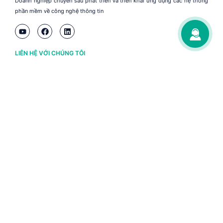
Doanh nghiệp chuyên sâu phát triển và triển khai ứng dụng các hệ thống
phần mềm về công nghệ thông tin
LIÊN HỆ VỚI CHÚNG TÔI
Hà Nội
(+84) 243 776 2472
Đà Nẵng
(+84) 236 363 3733
Tp. HCM
(+84) 283 930 3352
VỀ BRAVO
Thông tin chủ sở hữu
Chính sách và điều khoản
Chứng nhận bản quyền phần mềm BRAVO