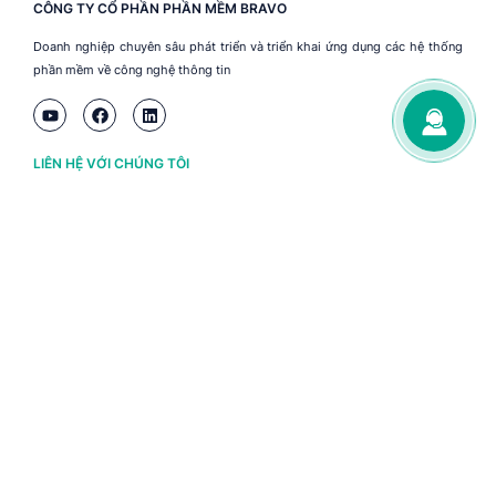
CÔNG TY CỔ PHẦN PHẦN MỀM BRAVO
Doanh nghiệp chuyên sâu phát triển và triển khai ứng dụng các hệ thống
phần mềm về công nghệ thông tin
LIÊN HỆ VỚI CHÚNG TÔI
Hà Nội
(+84) 243 776 2472
Đà Nẵng
(+84) 236 363 3733
Tp. HCM
(+84) 283 930 3352
VỀ BRAVO
Thông tin chủ sở hữu