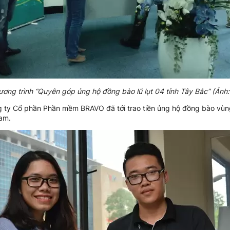
ơng trình “Quyên góp ủng hộ đồng bào lũ lụt 04 tỉnh Tây Bắc” (Ả
g ty Cổ phần Phần mềm BRAVO đã tới trao tiền ủng hộ đồng bào vù
Nam.