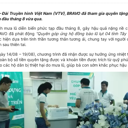
 Đài Truyền hình Việt Nam (VTV), BRAVO đã tham gia quyên tặn
ra đầu tháng 8 vừa qua.
hình mưa lũ diễn biến phức tạp đầu tháng 8, gây hậu quả nặng nề 
AVO đã phát động
“Quyên góp ủng hộ đồng bào lũ lụt 04 tỉnh Tây
c hiện dựa trên tinh thần tương thân tương ái, chung tay với người
sau thiên tai.
gày 14/08 – 19/08), chương trình đã nhận được sự hưởng ứng nhiệt 
n bộ số tiền quyên tặng được và khoản tiền được trích từ quỹ phúc
ho các hộ dân bị thiệt hại do mưa lũ, giúp bà con sớm khắc phục hậu