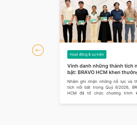
iện
Hoạt động & sự kiện
số 127: Dữ liệu
Vinh danh những thành tích n
hòng thủ vững hơn
bật: BRAVO HCM khen thưởn
Quý II/2026
của công nghệ đều đang
Nhằm ghi nhận những nỗ lực và t
ách doanh nghiệp vận
tích nổi bật trong Quý II/2026, B
 giá trị. Một nền tảng
HCM đã tổ chức chương trình 
thưởng dành cho