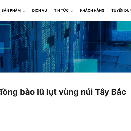
SẢN PHẨM
DỊCH VỤ
TIN TỨC
KHÁCH HÀNG
TUYỂN DỤ
ồng bào lũ lụt vùng núi Tây Bắc