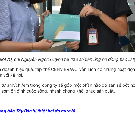
BRAVO, chị Nguyễn Ngọc Quỳnh tới trao số tiền ủng hộ đồng bào lũ l
h doanh hiệu quả, tập thể CBNV BRAVO vẫn luôn có những hoạt động 
 với xã hội.
hộ từ anh/chị/em trong công ty sẽ góp một phần nào đó san sẻ bớt n
n sớm ổn định cuộc sống, nhanh chóng khôi phục sản xuất.
 bào Tây Bắc bị thiệt hại do mưa lũ.