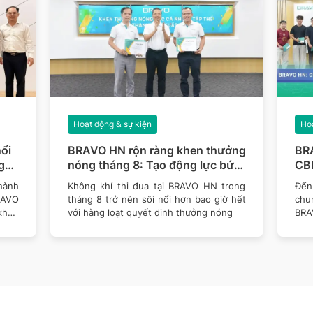
Hoạt động & sự kiện
Hoạ
ổi
BRAVO HN rộn ràng khen thưởng
BR
g
nóng tháng 8: Tạo động lực bứt
CBN
phá mục tiêu năm 2026
thê
hành
Không khí thi đua tại BRAVO HN trong
Đến 
RAVO
tháng 8 trở nên sôi nổi hơn bao giờ hết
chu
khen
với hàng loạt quyết định thưởng nóng
BRA