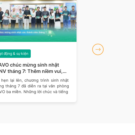
t động & sự kiện
Hoạt động & sự kiện
AVO chúc mừng sinh nhật
BRAVO đồng hành 
V tháng 7: Thêm niềm vui,
khu vực miền Bắc c
m gắn kết
Talent 2026
hẹn lại lên, chương trình sinh nhật
Tiếp nối hành trình đồ
ng tháng 7 đã diễn ra tại văn phòng
Talent 2026 – cuộc 
VO ba miền. Những lời chúc và tiếng
thống Thông tin Quản 
nghệ -