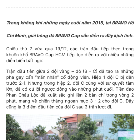
Trong không khí những ngày cuối năm 2015, tại BRAVO Hồ
Chí Minh, giải bóng đá BRAVO Cup vẫn diễn ra đầy kịch tính.
Chiều thứ 7 vừa qua 19/12, các trận đấu tiếp theo trong
khuôn khổ BRAVO Cup HCM tiếp tục diễn ra với nhiều những
diễn biến bất ngờ.
Trận đầu tiên giữa 2 đội vàng – đỏ (B - C) đã tạo ra những
pha gay cấn “mãn nhãn” cổ động viên. Hiệp 1 đội C bị dẫn
trước 2-1. Nhưng trong hiệp 2, đội C cùng với sự quyết tâm
lớn, đã có cú lội ngược dòng vào những phút cuối. Tiền đạo
Phan Châu Lộc đã xuất sắc ghi liền 2 bàn chỉ trong vòng 2
phút, mang về chiến thắng ngoạn mục 3 - 2 cho đội C. Đây
cũng là 3 điểm đầu tiên của đội C sau 3 trận lượt đi.