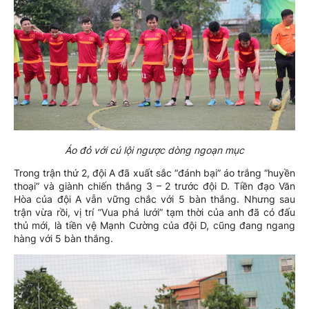
Áo đỏ với cú lội ngược dòng ngoạn mục
Trong trận thứ 2, đội A đã xuất sắc “đánh bại” áo trắng “huyền
thoại” và giành chiến thắng 3 – 2 trước đội D. Tiền đạo Văn
Hòa của đội A vẫn vững chắc với 5 bàn thắng. Nhưng sau
trận vừa rồi, vị trí “Vua phá lưới” tạm thời của anh đã có đấu
thủ mới, là tiền vệ Mạnh Cường của đội D, cũng đang ngang
hàng với 5 bàn thắng.