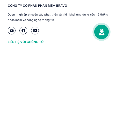
CÔNG TY CỔ PHẦN PHẦN MỀM BRAVO
Doanh nghiệp chuyên sâu phát triển và triển khai ứng dụng các hệ thống
phần mềm về công nghệ thông tin
LIÊN HỆ VỚI CHÚNG TÔI
Hà Nội
(+84) 243 776 2472
Đà Nẵng
(+84) 236 363 3733
Tp. HCM
(+84) 283 930 3352
VỀ BRAVO
Thông tin chủ sở hữu