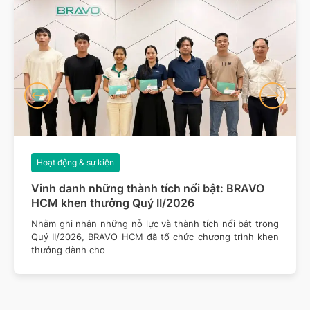
Hoạt động & sự kiện
Vinh danh những thành tích nổi bật: BRAVO
HCM khen thưởng Quý II/2026
Nhằm ghi nhận những nỗ lực và thành tích nổi bật trong
Quý II/2026, BRAVO HCM đã tổ chức chương trình khen
thưởng dành cho