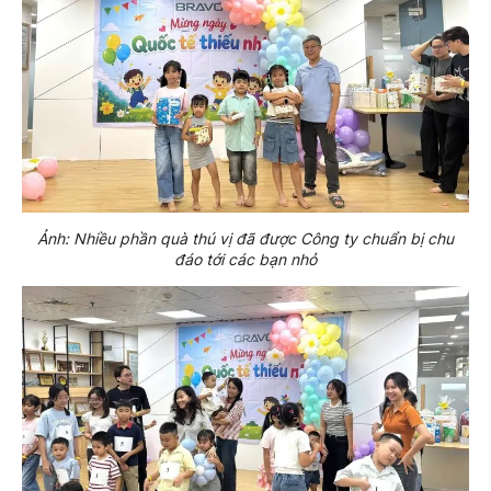
Ảnh: Nhiều phần quà thú vị đã được Công ty chuẩn bị chu
đáo tới các bạn nhỏ