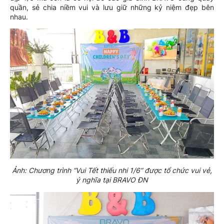
quần, sẻ chia niềm vui và lưu giữ những kỷ niệm đẹp bên
nhau.
Ảnh: Chương trình “Vui Tết thiếu nhi 1/6” được tổ chức vui vẻ,
ý nghĩa tại BRAVO ĐN