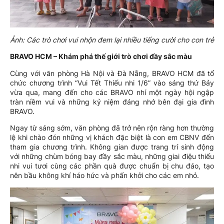
Ảnh: Các trò chơi vui nhộn đem lại nhiều tiếng cười cho con trẻ
BRAVO HCM – Khám phá thế giới trò chơi đầy sắc màu
Cùng với văn phòng Hà Nội và Đà Nẵng, BRAVO HCM đã tổ
chức chương trình “Vui Tết Thiếu nhi 1/6” vào sáng thứ Bảy
vừa qua, mang đến cho các BRAVO nhí một ngày hội ngập
tràn niềm vui và những kỷ niệm đáng nhớ bên đại gia đình
BRAVO.
Ngay từ sáng sớm, văn phòng đã trở nên rộn ràng hơn thường
lệ khi chào đón những vị khách đặc biệt là con em CBNV đến
tham gia chương trình. Không gian được trang trí sinh động
với những chùm bóng bay đầy sắc màu, những giai điệu thiếu
nhi vui tươi cùng các phần quà được chuẩn bị chu đáo, tạo
nên bầu không khí háo hức và phấn khởi cho các em nhỏ.