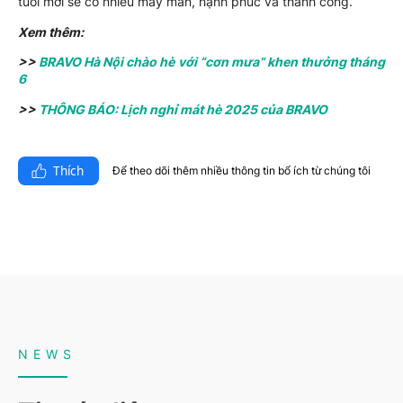
tuổi mới sẽ có nhiều may mắn, hạnh phúc và thành công.
Xem thêm:
>>
BRAVO Hà Nội chào hè với “cơn mưa” khen thưởng tháng
6
>>
THÔNG BÁO: Lịch nghỉ mát hè 2025 của BRAVO
Thích
Để theo dõi thêm nhiều thông tin bổ ích từ chúng tôi​
NEWS