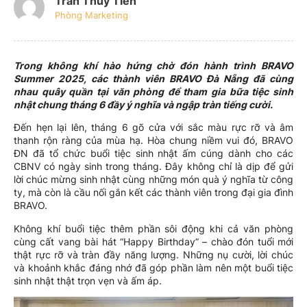
Trần Thủy Tiên
Phòng Marketing
Trong không khí hào hứng chờ đón hành trình BRAVO
Summer 2025, các thành viên BRAVO Đà Nẵng đã cùng
nhau quây quần tại văn phòng để tham gia bữa tiệc sinh
nhật chung tháng 6 đầy ý nghĩa và ngập tràn tiếng cười.
Đến hẹn lại lên, tháng 6 gõ cửa với sắc màu rực rỡ và âm
thanh rộn ràng của mùa hạ. Hòa chung niềm vui đó, BRAVO
ĐN đã tổ chức buổi tiệc sinh nhật ấm cúng dành cho các
CBNV có ngày sinh trong tháng. Đây không chỉ là dịp để gửi
lời chúc mừng sinh nhật cùng những món quà ý nghĩa từ công
ty, mà còn là cầu nối gắn kết các thành viên trong đại gia đình
BRAVO.
Không khí buổi tiệc thêm phần sôi động khi cả văn phòng
cùng cất vang bài hát “Happy Birthday” – chào đón tuổi mới
thật rực rỡ và tràn đầy năng lượng. Những nụ cười, lời chúc
và khoảnh khắc đáng nhớ đã góp phần làm nên một buổi tiệc
sinh nhật thật trọn vẹn và ấm áp.