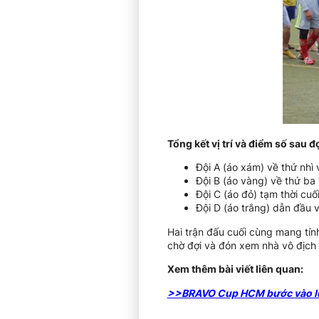
Tổng kết vị trí và điểm số sau đợ
Đội A (áo xám) về thứ nhì 
Đội B (áo vàng) về thứ ba 
Đội C (áo đỏ) tạm thời cuố
Đội D (áo trắng) dẫn đầu 
Hai trận đấu cuối cùng mang tín
chờ đợi và đón xem nhà vô địc
Xem thêm bài viết liên quan:
>>BRAVO Cup HCM bước vào lư