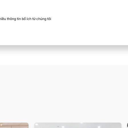
ều thông tin bổ ích từ chúng tôi​