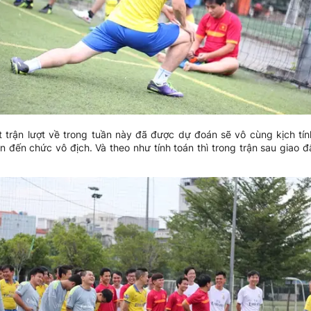
 trận lượt về trong tuần này đã được dự đoán sẽ vô cùng kịch tính.
đến chức vô địch. Và theo như tính toán thì trong trận sau giao đ