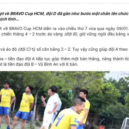
 lượt về BRAVO Cup HCM, đội D đã gần như bước một chân lên chức
kịch tính…
lượt về BRAVO Cup HCM diễn ra vào chiều thứ 7 vừa qua ngày 09/01.
i chiến thắng 4 – 2 trước áo vàng
(đội B)
, giữ vững ngôi đầu bảng v
và áo đỏ
(đội C)
tỷ số cân bằng 2 – 2. Tuy vậy cũng giúp đội A theo s
a – tiền đạo đội A tiếp tục góp thêm một bàn thắng, nâng thành tích
t là tiền đạo đội B – Vũ Bình An với 6 bàn.