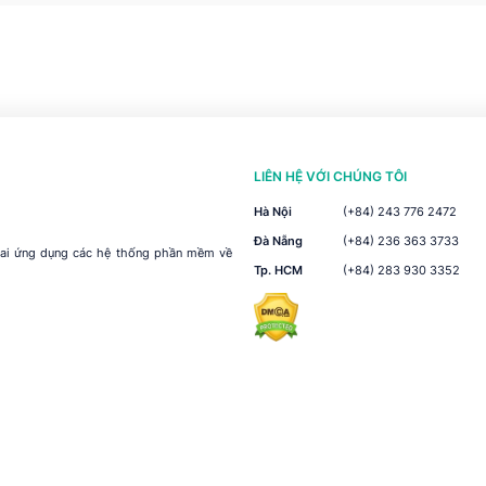
LIÊN HỆ VỚI CHÚNG TÔI
Hà Nội
(+84) 243 776 2472
Đà Nẵng
(+84) 236 363 3733
khai ứng dụng các hệ thống phần mềm về
Tp. HCM
(+84) 283 930 3352
erved.