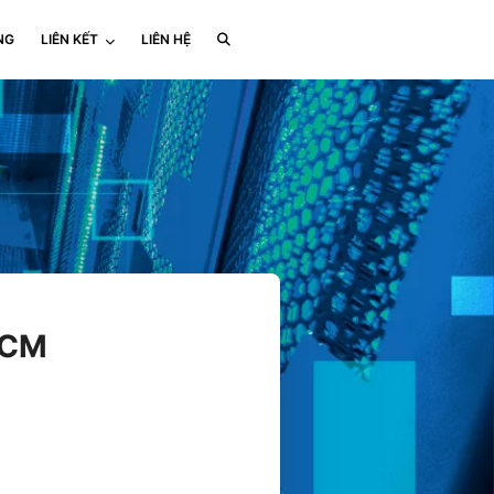
NG
LIÊN KẾT
LIÊN HỆ
HCM