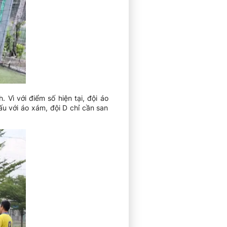
 Vì với điểm số hiện tại, đội áo
ấu với áo xám, đội D chỉ cần san