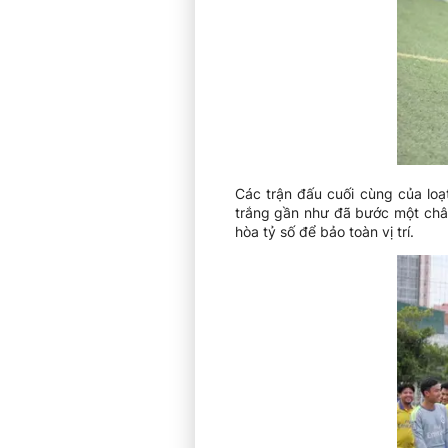
Các trận đấu cuối cùng của loạt
trắng gần như đã bước một chân 
hòa tỷ số để bảo toàn vị trí.