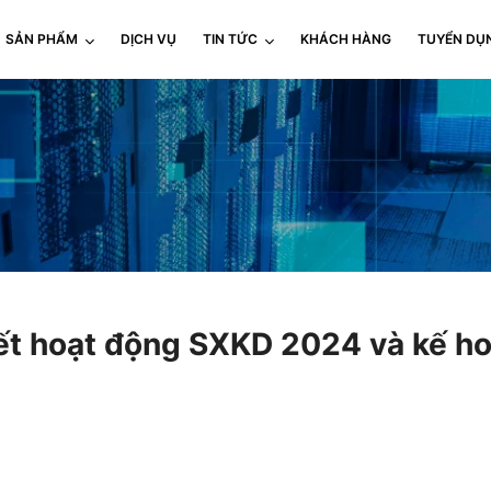
SẢN PHẨM
DỊCH VỤ
TIN TỨC
KHÁCH HÀNG
TUYỂN DỤ
kết hoạt động SXKD 2024 và kế ho