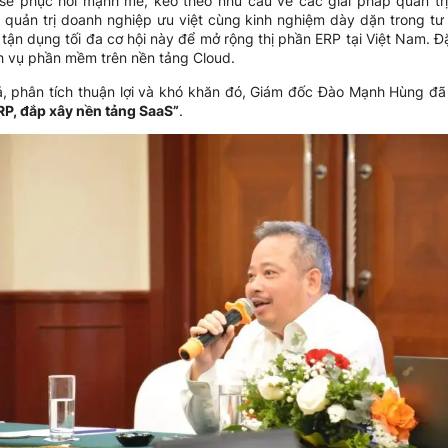
sẽ phục hồi mạnh mẽ, kéo theo nhu cầu về các giải pháp quản tr
quản trị doanh nghiệp ưu việt cùng kinh nghiệm dày dặn trong tư v
 tận dụng tối đa cơ hội này để mở rộng thị phần ERP tại Việt Nam. 
ịch vụ phần mềm trên nền tảng Cloud.
ả, phân tích thuận lợi và khó khăn đó, Giám đốc Đào Mạnh Hùng đã 
RP, đắp xây nền tảng SaaS”
.