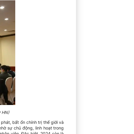
O HN)
át, bất ổn chính trị thế giới và
hờ sự chủ động, linh hoạt trong
nhân viên. Đặc biệt, 2024 còn là