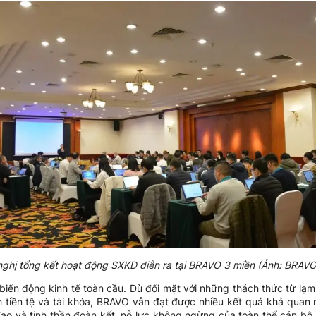
nghị tổng kết hoạt động SXKD diễn ra tại BRAVO 3 miền (Ảnh: BRAV
ến động kinh tế toàn cầu. Dù đối mặt với những thách thức từ lạm ph
h tiền tệ và tài khóa, BRAVO vẫn đạt được nhiều kết quả khả quan n
ạo và tinh thần đoàn kết, nỗ lực không ngừng của toàn thể cán bộ 