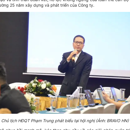
ờng 25 năm xây dựng và phát triển của Công ty.
Chủ tịch HĐQT Phạm Trung phát biểu tại hội nghị (Ảnh: BRAVO HN)