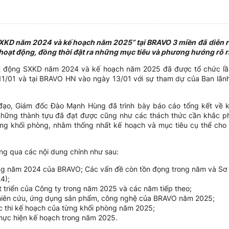
SXKD năm 2024 và kế hoạch năm 2025” tại BRAVO 3 miền đã
diễn 
ả hoạt động, đồng thời đặt ra những mục tiêu và phương hướng rõ
ạt động SXKD năm 2024 và kế hoạch năm 2025 đã được tổ chức l
1/01 và tại BRAVO HN vào ngày 13/01 với sự tham dự của Ban lãn
h đạo, Giám đốc Đào Mạnh Hùng đã trình bày báo cáo tổng kết về 
ững thành tựu đã đạt được cũng như các thách thức cần khắc phụ
ừng khối phòng, nhằm thống nhất kế hoạch và mục tiêu cụ thể ch
ng qua các nội dung chính như sau:
ng năm 2024 của BRAVO; Các vấn đề còn tồn đọng trong năm và Sơ 
4);
 triển của Công ty trong năm 2025 và các năm tiếp theo;
ghiên cứu, ứng dụng sản phẩm, công nghệ của BRAVO năm 2025;
c thi kế hoạch của từng khối phòng năm 2025;
thực hiện kế hoạch trong năm 2025.