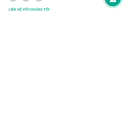
LIÊN HỆ VỚI CHÚNG TÔI
Hà Nội
(+84) 243 776 2472
Đà Nẵng
(+84) 236 363 3733
Tp. HCM
(+84) 283 930 3352
VỀ BRAVO
Thông tin chủ sở hữu
Chính sách và điều khoản
Chứng nhận bản quyền phần mềm BRAVO
Chính sách dữ liệu cá nhân