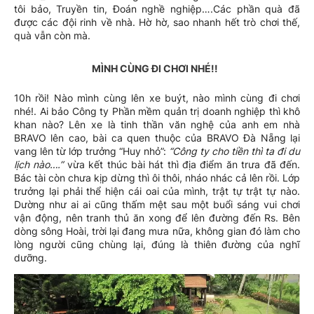
tôi bảo, Truyền tin, Đoán nghề nghiệp….Các phần quà đã
được các đội rinh về nhà. Hờ hờ, sao nhanh hết trò chơi thế,
quà vẫn còn mà.
MÌNH CÙNG ĐI CHƠI NHÉ!!
10h rồi! Nào mình cùng lên xe buýt, nào mình cùng đi chơi
nhé!. Ai bảo Công ty Phần mềm quản trị doanh nghiệp thì khô
khan nào? Lên xe là tinh thần văn nghệ của anh em nhà
BRAVO lên cao, bài ca quen thuộc của BRAVO Đà Nẵng lại
vang lên từ lớp trưởng “Huy nhỏ”:
“Công ty cho tiền thì ta đi du
lịch nào….”
vừa kết thúc bài hát thì địa điểm ăn trưa đã đến.
Bác tài còn chưa kịp dừng thì ôi thôi, nháo nhác cả lên rồi. Lớp
trưởng lại phải thể hiện cái oai của mình, trật tự trật tự nào.
Dường như ai ai cũng thấm mệt sau một buổi sáng vui chơi
vận động, nên tranh thủ ăn xong để lên đường đến Rs. Bên
dòng sông Hoài, trời lại đang mưa nữa, không gian đó làm cho
lòng người cũng chùng lại, đúng là thiên đường của nghĩ
dưỡng.