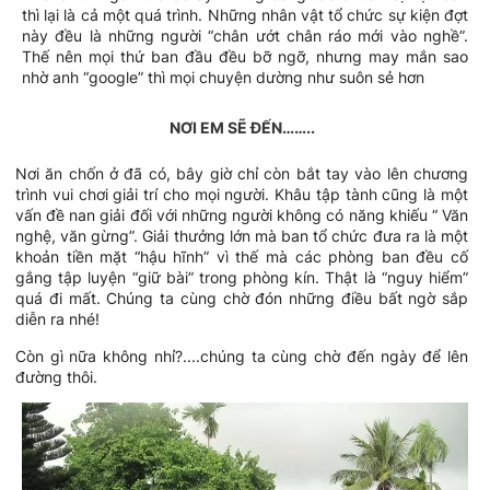
thì lại là cả một quá trình. Những nhân vật tổ chức sự kiện đợt
này đều là những người “chân ướt chân ráo mới vào nghề”.
Thế nên mọi thứ ban đầu đều bỡ ngỡ, nhưng may mắn sao
nhờ anh “google” thì mọi chuyện dường như suôn sẻ hơn
NƠI EM SẼ ĐẾN……..
Nơi ăn chốn ở đã có, bây giờ chỉ còn bắt tay vào lên chương
trình vui chơi giải trí cho mọi người. Khâu tập tành cũng là một
vấn đề nan giải đối với những người không có năng khiếu “ Văn
nghệ, văn gừng”. Giải thưởng lớn mà ban tổ chức đưa ra là một
khoản tiền mặt “hậu hĩnh” vì thế mà các phòng ban đều cố
gắng tập luyện “giữ bài” trong phòng kín. Thật là “nguy hiểm”
quá đi mất. Chúng ta cùng chờ đón những điều bất ngờ sắp
diễn ra nhé!
Còn gì nữa không nhỉ?....chúng ta cùng chờ đến ngày để lên
đường thôi.