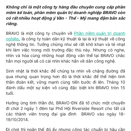
Không chỉ là một công ty hàng đầu chuyên cung cấp phần
mềm kế toán, phần mềm quản trị doanh nghiệp BRAVO còn
có rất nhiều hoạt động ý Văn - Thể - Mỹ mang đậm bản sắc
riêng.
BRAVO là một công ty chuyên về
Phần mềm quản trị doanh
nghiệp
, là công ty toàn dân kỹ thuật là lại là kỹ thuật về công
nghệ thông tin. Tưởng chừng như sẽ rất khô khan và tẻ nhạt
khi làm việc trong môi trường đặc thù này. Nhưng có nghe,
nhìn và hòa cùng những hoạt động văn thể tại BRAVO chắc
hẳn mọi người sẽ có cái nhìn khác hẳn về dân công nghệ.
Sinh nhật là thời khắc để chúng ta nhìn về chặng đường đã
qua nhưng quan trọng hơn đó là thời khắc để thể hiện tinh
thần đoàn kết, vững mạnh cùng tiến bước đi lên. Tháng 10
đánh dấu một sự kiện vô cùng đặc biệt khi BRAVO tròn 15
tuổi.
Hưởng ứng tinh thần đó, BRAVO-ĐN đã tổ chức một chuyến
đi chơi 2 ngày 1 đêm tại Phố Hội Riverside Resort cho tất cả
các thành viên trong đại gia đình BRAVO vào ngày 18-
19/10/2014.
Đi chơi thì ngắn thế đó ấy nhưng công tác chuẩn bị hậu cần