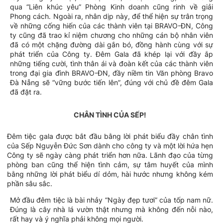
qua “Liên khúc yêu” Phòng Kinh doanh cũng rinh về giải
Phong cách. Ngoài ra, nhân dịp này, để thể hiện sự trân trọng
về những cống hiến của các thành viên tại BRAVO-ĐN, Công
ty cũng đã trao kỉ niệm chương cho những cán bộ nhân viên
đã có một chặng đường dài gắn bó, đồng hành cùng với sự
phát triển của Công ty. Đêm Gala đã khép lại với đầy ắp
những tiếng cười, tình thân ái và đoàn kết của các thành viên
trong đại gia đình BRAVO-ĐN, đầy niềm tin Văn phòng Bravo
Đà Nẵng sẽ “vững bước tiến lên”, đúng với chủ đề đêm Gala
đã đặt ra.
CHÂN TÌNH CỦA SẾP!
Đêm tiệc gala được bắt đầu bằng lời phát biểu đầy chân tình
của Sếp Nguyễn Đức Sơn dành cho công ty và một lời hứa hẹn
Công ty sẽ ngày càng phát triển hơn nữa. Lãnh đạo của từng
phòng ban cũng thể hiện tình cảm, sự tâm huyết của mình
bằng những lời phát biểu dí dỏm, hài hước nhưng không kém
phần sâu sắc.
Mở đầu đêm tiệc là bài nhảy “Ngày đẹp tươi” của tốp nam nữ.
Đúng là cây nhà lá vườn thật nhưng mà không đến nỗi nào,
rất hay và ý nghĩa phải không mọi người.