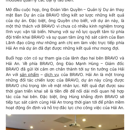
Mở đầu cuộc họp, ông Đoàn Văn Quyền – Quản lý Dự án thay
mặt Ban Dự án của BRAVO tổng kết sơ lược những kết quả
của dự án. Đặc biệt, ông Quyền cho biết, với dự án này, là
một thử thách với BRAVO vì chưa có nhiều kinh nghiệm trong
lĩnh vực vận tải biển. Nhưng với sự nỗ lực quyết tâm từ phía
đội triển khai BRAVO và sự quan tâm ủng hộ sát cánh của Ban
Lãnh đạo cũng như những anh chị em làm việc trực tiếp phía
Hải An mà dự án đã đạt được những kết quả như mong đợi.
Buổi họp còn có sự tham gia của lãnh đạo hai bên BRAVO và
Hải An. Về phía BRAVO, ông Đào Mạnh Hùng – Giám đốc
BRAVO đã gửi lời cảm ơn chân thành tới sự tin tưởng của Hải
An với
sản phẩm
–
dịch vụ
của BRAVO. Hải An là một trong
những đối tác chiến lược của BRAVO, dự án này cũng được
BRAVO chú trọng lớn về mặt nhân lực. Kết quả đạt được sau
thời gian triển khai sẽ là tiền đề để nối dài mối quan hệ hợp
tác của hai bên. Đặc biệt, ông Hùng khẳng định BRAVO sẽ
tiếp tục sát cánh cùng Hải An trong thời gian tới để phần mềm
hoạt động ổn định và hỗ trợ đắc lực cho công việc của Hải An.