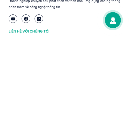
Doanh nghiệp chuyên sâu phát triển và triển khai ứng dụng các hệ thống
phần mềm về công nghệ thông tin
LIÊN HỆ VỚI CHÚNG TÔI
Hà Nội
(+84) 243 776 2472
Đà Nẵng
(+84) 236 363 3733
Tp. HCM
(+84) 283 930 3352
VỀ BRAVO
Thông tin chủ sở hữu
Chính sách và điều khoản
Chứng nhận bản quyền phần mềm BRAVO