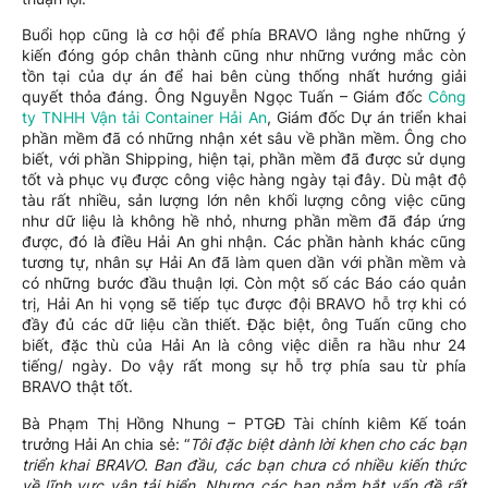
Buổi họp cũng là cơ hội để phía BRAVO lắng nghe những ý
kiến đóng góp chân thành cũng như những vướng mắc còn
tồn tại của dự án để hai bên cùng thống nhất hướng giải
quyết thỏa đáng. Ông Nguyễn Ngọc Tuấn – Giám đốc
Công
ty TNHH Vận tải Container Hải An
, Giám đốc Dự án triển khai
phần mềm đã có những nhận xét sâu về phần mềm. Ông cho
biết, với phần Shipping, hiện tại, phần mềm đã được sử dụng
tốt và phục vụ được công việc hàng ngày tại đây. Dù mật độ
tàu rất nhiều, sản lượng lớn nên khối lượng công việc cũng
như dữ liệu là không hề nhỏ, nhưng phần mềm đã đáp ứng
được, đó là điều Hải An ghi nhận. Các phần hành khác cũng
tương tự, nhân sự Hải An đã làm quen dần với phần mềm và
có những bước đầu thuận lợi. Còn một số các Báo cáo quản
trị, Hải An hi vọng sẽ tiếp tục được đội BRAVO hỗ trợ khi có
đầy đủ các dữ liệu cần thiết. Đặc biệt, ông Tuấn cũng cho
biết, đặc thù của Hải An là công việc diễn ra hầu như 24
tiếng/ ngày. Do vậy rất mong sự hỗ trợ phía sau từ phía
BRAVO thật tốt.
Bà Phạm Thị Hồng Nhung – PTGĐ Tài chính kiêm Kế toán
trưởng Hải An chia sẻ: “
Tôi đặc biệt dành lời khen cho các bạn
triển khai BRAVO. Ban đầu, các bạn chưa có nhiều kiến thức
về lĩnh vực vận tải biển. Nhưng các bạn nắm bắt vấn đề rất