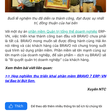
Buổi lễ nghiệm thu đã diễn ra thành công, đạt được sự nhất
trí, đồng thuận của hai bên
Với một dự án
phần mềm Quản trị tổng thể doanh nghiệp
ERP-
VN, việc triển khai thành công ban đầu với BRAVO chưa phải
là tất cả. BRAVO mong muốn sẽ được đồng hành cùng Hải An
nói riêng và các khách hàng của BRAVO nói chung trong suốt
quá trình sử dụng phần mềm. Phần mềm sẽ lớn mạnh cùng sự
lớn mạnh của doanh nghiệp, để sản phẩm – dịch vụ BRAVO sẽ
là "Bí quyết quản trị doanh nghiệp" của khách hàng.
Xem thêm bài viết liên quan:
>> Họp nghiệm thu triển khai phần mềm BRAVO 7 ERP-VN
tại Bao bì Bút Sơn.
Xuyên NTC
Thích
Để theo dõi thêm nhiều thông tin bổ ích từ chúng tôi​