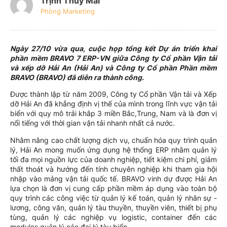
Trịnh Thúy Mai
Phòng Marketing
Ngày 27/10 vừa qua, cuộc họp tổng kết Dự án triển khai
phần mềm BRAVO 7
ERP-VN giữa Công ty Cổ phần Vận tải
và xếp dỡ Hải An (Hải An) và Công ty Cổ phần Phần mềm
BRAVO (BRAVO) đã diễn ra thành công.
Được thành lập từ năm 2009, Công ty Cổ phần Vận tải và Xếp
dỡ Hải An đã khẳng định vị thế của mình trong lĩnh vực vận tải
biển với quy mô trải khắp 3 miền Bắc,Trung, Nam và là đơn vị
nổi tiếng với thời gian vận tải nhanh nhất cả nước.
Nhằm nâng cao chất lượng dịch vụ, chuẩn hóa quy trình quản
lý, Hải An mong muốn ứng dụng hệ thống ERP nhằm quản lý
tối đa mọi nguồn lực của doanh nghiệp, tiết kiệm chi phí, giảm
thất thoát và hướng đến tính chuyên nghiệp khi tham gia hội
nhập vào mảng vận tải quốc tế. BRAVO vinh dự được Hải An
lựa chọn là đơn vị cung cấp phần mềm áp dụng vào toàn bộ
quy trình các công việc từ quản lý kế toán, quản lý nhân sự -
lương, công văn, quản lý tàu thuyền, thuyền viên, thiết bị phụ
tùng, quản lý các nghiệp vụ logistic, container đến các
modules quản lý các đại lý tàu biển.