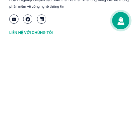
Doanh nghiệp chuyên sâu phát triển và triển khai ứng dụng các hệ thống
phần mềm về công nghệ thông tin
LIÊN HỆ VỚI CHÚNG TÔI
Hà Nội
(+84) 243 776 2472
Đà Nẵng
(+84) 236 363 3733
Tp. HCM
(+84) 283 930 3352
VỀ BRAVO
Thông tin chủ sở hữu
Chính sách và điều khoản
Chứng nhận bản quyền phần mềm BRAVO