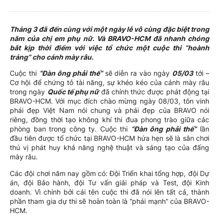
Tháng 3 đã đến cùng với một ngày lễ vô cùng đặc biệt trong
năm của chị em phụ nữ. Và BRAVO-HCM đã nhanh chóng
bắt kịp thời điểm với việc tổ chức một cuộc thi “hoành
tráng” cho cánh mày râu.
Cuộc thi
“Đàn ông phải thế”
sẽ diễn ra vào ngày
05/03
tới –
Cơ hội để chứng tỏ tài năng, sự khéo kéo của cánh mày râu
trong ngày
Quốc tế phụ nữ
đã chính thức được phát động tại
BRAVO-HCM. Với mục đích chào mừng ngày 08/03, tôn vinh
phái đẹp Việt Nam nói chung và phái đẹp của BRAVO nói
riêng, đồng thời tạo không khí thi đua phong trào giữa các
phòng ban trong công ty. Cuộc thi
“Đàn ông phải thế”
lần
đầu tiên được tổ chức tại BRAVO-HCM hứa hẹn sẽ là sân chơi
thú vị phát huy khả năng nghệ thuật và sáng tạo của đấng
mày râu.
Các đội chơi năm nay gồm có: Đội Triển khai tổng hợp, đội Dự
án, đội Bảo hành, đội Tư vấn giải pháp và Test, đội Kinh
doanh. Vì chính bởi cái tên cuộc thi đã nói lên tất cả, thành
phần tham gia dự thi sẽ hoàn toàn là “phái mạnh” của BRAVO-
HCM.