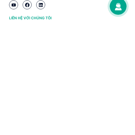
LIÊN HỆ VỚI CHÚNG TÔI
Hà Nội
(+84) 243 776 2472
Đà Nẵng
(+84) 236 363 3733
Tp. HCM
(+84) 283 930 3352
VỀ BRAVO
Thông tin chủ sở hữu
Chính sách và điều khoản
Chứng nhận bản quyền phần mềm BRAVO
Chính sách dữ liệu cá nhân