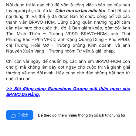
Nội dung thi là các chủ đề vốn là công việc khéo léo của bàn
tay người phụ nữ, đó là:
Cắm hoa và tạo mẫu tóc
. Chi tiết các
nội dung thi và thể lệ đã được Ban tổ chức công bố với các
thành viên BRAVO-HCM. Cũng đừng quên những người cầm
cân nảy mực cho cuộc thi, đó là Ban giám khảo, gồm có: Anh
Tôn Minh Thiên – Trưởng VPĐD BRAVO-HCM, anh Thái
Phương Bắc – Phó VPĐD, anh Đặng Quang Dũng – Phó VPĐD,
chị Trương Hoài Mơ – Trưởng phòng Kinh doanh, và anh
Nguyễn Xuân Vang – Trưởng nhóm Tư vấn & giải pháp.
Chỉ còn vài ngày để chuẩn bị, các anh em BRAVO-HCM còn
chờ gì mà không lên dây cót ngay cho cuộc thi và giành giải
thưởng về cho đội mình. Hãy cùng chờ đón những bất ngờ từ
cuộc thi nhé.
>> Sôi động cùng Gameshow Gương mặt thân quen của
BRAVO Đà Nẵng.
Thích
Để theo dõi thêm nhiều thông tin bổ ích từ chúng tôi​