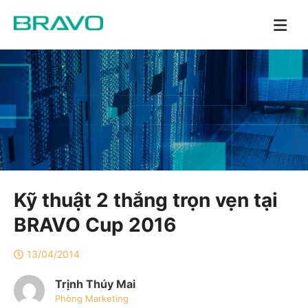
Kỹ thuật 2 thắng trọn vẹn tại
BRAVO Cup 2016
13/04/2014
Trịnh Thúy Mai
Phòng Marketing