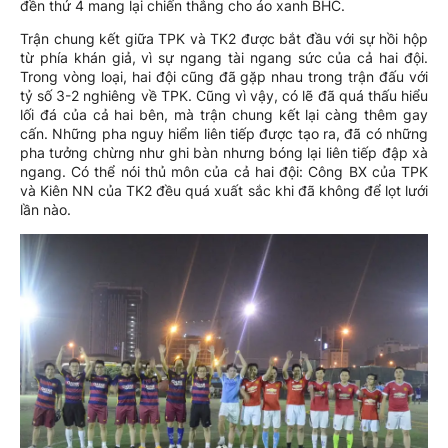
đền thứ 4 mang lại chiến thắng cho áo xanh BHC.
Trận chung kết giữa TPK và TK2 được bắt đầu với sự hồi hộp
từ phía khán giả, vì sự ngang tài ngang sức của cả hai đội.
Trong vòng loại, hai đội cũng đã gặp nhau trong trận đấu với
tỷ số 3-2 nghiêng về TPK. Cũng vì vậy, có lẽ đã quá thấu hiểu
lối đá của cả hai bên, mà trận chung kết lại càng thêm gay
cấn. Những pha nguy hiểm liên tiếp được tạo ra, đã có những
pha tưởng chừng như ghi bàn nhưng bóng lại liên tiếp đập xà
ngang. Có thể nói thủ môn của cả hai đội: Công BX của TPK
và Kiên NN của TK2 đều quá xuất sắc khi đã không để lọt lưới
lần nào.