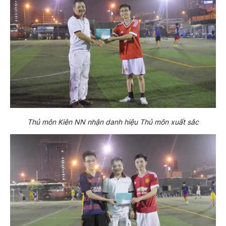
Thủ môn Kiên NN nhận danh hiệu Thủ môn xuất sắc