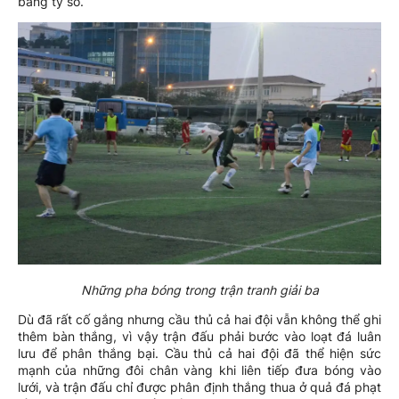
bằng tỷ số.
Những pha bóng trong trận tranh giải ba
Dù đã rất cố gắng nhưng cầu thủ cả hai đội vẫn không thể ghi
thêm bàn thắng, vì vậy trận đấu phải bước vào loạt đá luân
lưu để phân thắng bại. Cầu thủ cả hai đội đã thể hiện sức
mạnh của những đôi chân vàng khi liên tiếp đưa bóng vào
lưới, và trận đấu chỉ được phân định thắng thua ở quả đá phạt