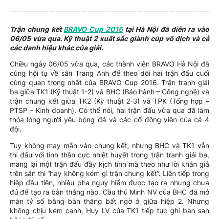
Trận chung kết
BRAVO Cup 2016
tại Hà Nội đã diễn ra vào
06/05 vừa qua. Kỹ thuật 2 xuất sắc giành cúp vô địch và cả
các danh hiệu khác của giải.
Chiều ngày 06/05 vừa qua, các thành viên BRAVO Hà Nội đã
cùng hội tụ về sân Trang Anh để theo dõi hai trận đấu cuối
cùng quan trọng nhất của BRAVO Cup 2016. Trận tranh giải
ba giữa TK1 (Kỹ thuật 1-2) và BHC (Bảo hành – Công nghệ) và
trận chung kết giữa TK2 (Kỹ thuật 2-3) và TPK (Tổng hợp –
PTSP – Kinh doanh). Có thể nói, hai trận đấu vừa qua đã làm
thỏa lòng người yêu bóng đá và các cổ động viên của cả 4
đội.
Tuy không may mắn vào chung kết, nhưng BHC và TK1 vẫn
thi đấu với tinh thần cực nhiệt huyết trong trận tranh giải ba,
mang lại một trận đấu đầy kịch tính mà theo như lời khán giả
trên sân thì “hay không kém gì trận chung kết”. Liên tiếp trong
hiệp đầu tiên, nhiều pha nguy hiểm được tạo ra nhưng chưa
đủ để tạo ra bàn thắng nào. Cầu thủ Minh NV của BHC đã mở
màn tỷ số bằng bàn thắng bất ngờ ở giữa hiệp 2. Nhưng
không chịu kém cạnh, Huy LV của TK1 tiếp tục ghi bàn san