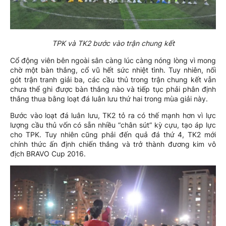
TPK và TK2 bước vào trận chung kết
Cổ động viên bên ngoài sân càng lúc càng nóng lòng vì mong
chờ một bàn thắng, cổ vũ hết sức nhiệt tình. Tuy nhiên, nối
gót trận tranh giải ba, các cầu thủ trong trận chung kết vẫn
chưa thể ghi được bàn thắng nào và tiếp tục phải phân định
thắng thua bằng loạt đá luân lưu thứ hai trong mùa giải này.
Bước vào loạt đá luân lưu, TK2 tỏ ra có thế mạnh hơn vì lực
lượng cầu thủ vốn có sẵn nhiều “chân sút” kỳ cựu, tạo áp lực
cho TPK. Tuy nhiên cũng phải đến quả đá thứ 4, TK2 mới
chính thức ấn định chiến thắng và trở thành đương kim vô
địch BRAVO Cup 2016.