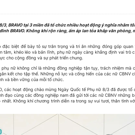
/3, BRAVO tại 3 miền đã tổ chức nhiều hoạt động ý nghĩa nhằm tô
 đình BRAVO. Không khí rộn ràng, ấm áp lan tỏa khắp văn phòng, 
 đặc biệt để bày tỏ sự trân trọng và tri ân những đóng góp quan 
ận tâm, khéo léo và bản lĩnh, phụ nữ ngày càng khẳng định vai trò c
 cực cho cộng đồng và sự phát triển chung.
, phụ nữ không chỉ là những đồng nghiệp tận tụy, trách nhiệm mà
ần gắn kết cho tập thể. Những nỗ lực và cống hiến của các nữ CBNV 
ịnh và bền vững của mỗi tổ chức.
O, các hoạt động chào mừng Ngày Quốc tế Phụ nữ 8/3 đã được tổ 
ãnh đạo cùng các đồng nghiệp nam đã gửi tới các nữ CBNV những b
nhất. Không khí chương trình diễn ra trong sự vui tươi, thân tình v