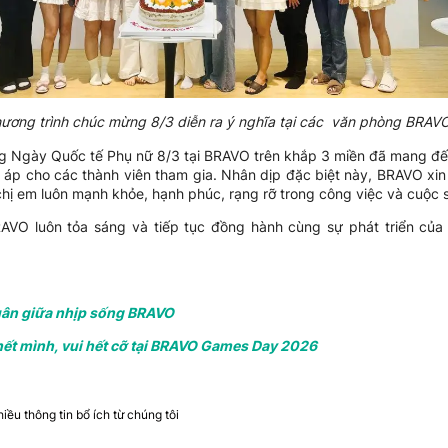
ương trình chúc mừng 8/3 diễn ra ý nghĩa tại các văn phòng BRAV
g Ngày Quốc tế Phụ nữ 8/3 tại BRAVO trên khắp 3 miền đã mang đế
m áp cho các thành viên tham gia. Nhân dịp đặc biệt này, BRAVO xi
 chị em luôn mạnh khỏe, hạnh phúc, rạng rỡ trong công việc và cuộc 
VO luôn tỏa sáng và tiếp tục đồng hành cùng sự phát triển của
uân giữa nhịp sống BRAVO
hết mình, vui hết cỡ tại BRAVO Games Day 2026
ều thông tin bổ ích từ chúng tôi​