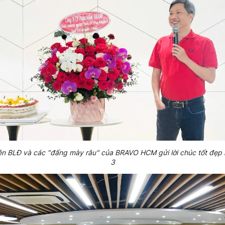
iện BLĐ và các "đấng mày râu" của BRAVO HCM gửi lời chúc tốt đẹp 
3