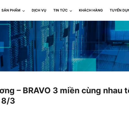
SẢN PHẨM
DỊCH VỤ
TIN TỨC
KHÁCH HÀNG
TUYỂN DỤ
ương – BRAVO 3 miền cùng nhau t
 8/3