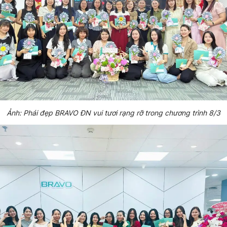
Ảnh: Phái đẹp BRAVO ĐN vui tươi rạng rỡ trong chương trình 8/3