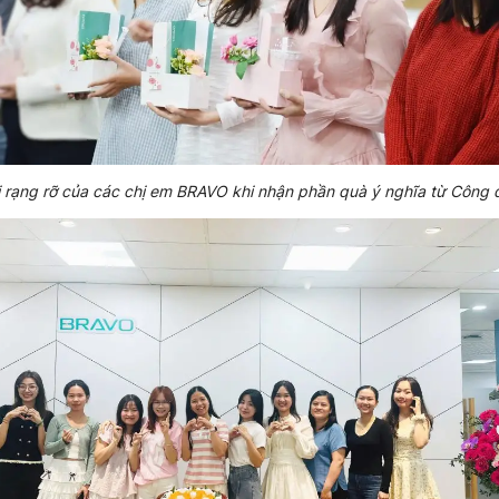
 rạng rỡ của các chị em BRAVO khi nhận phần quà ý nghĩa từ Công 