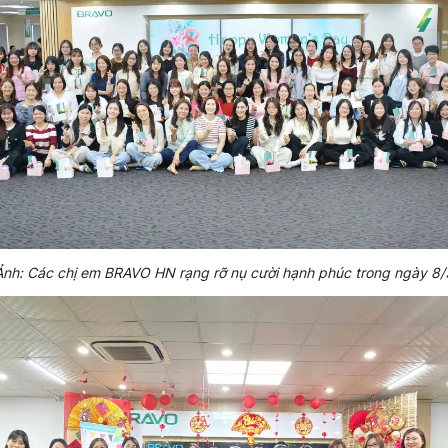
Ảnh: Các chị em BRAVO HN rạng rỡ nụ cười hạnh phúc trong ngày 8/