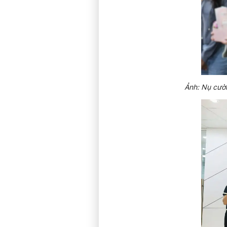
Ảnh: Nụ cười