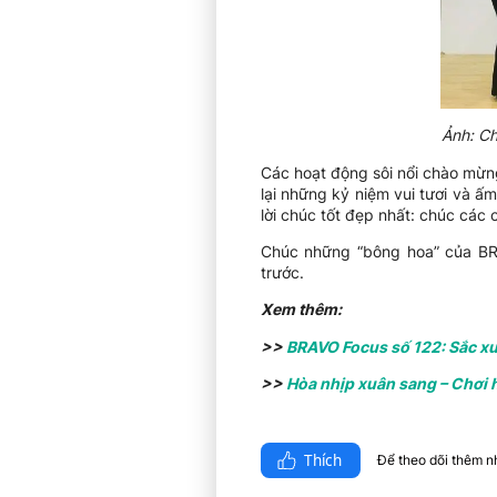
Ảnh: Ch
Các hoạt động sôi nổi chào mừn
lại những kỷ niệm vui tươi và ấ
lời chúc tốt đẹp nhất: chúc các
Chúc những “bông hoa” của BRA
trước.
Xem thêm:
>>
BRAVO Focus số 122: Sắc x
>>
Hòa nhịp xuân sang – Chơi 
Thích
Để theo dõi thêm nhi