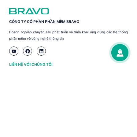
CÔNG TY CỔ PHẦN PHẦN MỀM BRAVO
Doanh nghiệp chuyên sâu phát triển và triển khai ứng dụng các hệ thống
phần mềm về công nghệ thông tin
LIÊN HỆ VỚI CHÚNG TÔI
Hà Nội
(+84) 243 776 2472
Đà Nẵng
(+84) 236 363 3733
Tp. HCM
(+84) 283 930 3352