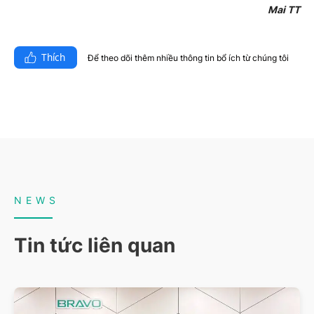
Mai TT
Thích
Để theo dõi thêm nhiều thông tin bổ ích từ chúng tôi​
NEWS
Tin tức liên quan