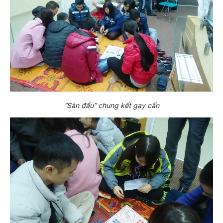
“Sàn đấu” chung kết gay cấn