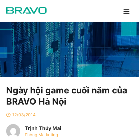
Ngày hội game cuối năm của
BRAVO Hà Nội
12/03/2014
Trịnh Thúy Mai
Phòng Marketing