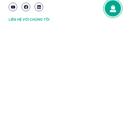
LIÊN HỆ VỚI CHÚNG TÔI
Hà Nội
(+84) 243 776 2472
Đà Nẵng
(+84) 236 363 3733
Tp. HCM
(+84) 283 930 3352
VỀ BRAVO
Thông tin chủ sở hữu
Chính sách và điều khoản
Chứng nhận bản quyền phần mềm BRAVO
Chính sách dữ liệu cá nhân