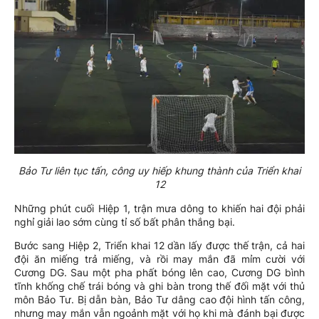
Bảo Tư liên tục tấn, công uy hiếp khung thành của Triển khai
12
Những phút cuối Hiệp 1, trận mưa dông to khiến hai đội phải
nghỉ giải lao sớm cùng tỉ số bất phân thắng bại.
Bước sang Hiệp 2, Triển khai 12 dần lấy được thế trận, cả hai
đội ăn miếng trả miếng, và rồi may mắn đã mỉm cười với
Cương DG. Sau một pha phất bóng lên cao, Cương DG bình
tĩnh khống chế trái bóng và ghi bàn trong thế đối mặt với thủ
môn Bảo Tư. Bị dẫn bàn, Bảo Tư dâng cao đội hình tấn công,
nhưng may mắn vẫn ngoảnh mặt với họ khi mà đánh bại được