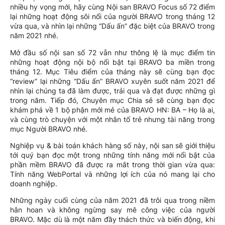
nhiều hy vọng mới, hãy cùng Nội san BRAVO Focus số 72 điểm
lại những hoạt động sôi nổi của người BRAVO trong tháng 12
vừa qua, và nhìn lại những “Dấu ấn” đặc biệt của BRAVO trong
năm 2021 nhé.
Mở đầu số nội san số 72 vẫn như thông lệ là mục điểm tin
những hoạt động nội bộ nổi bật tại BRAVO ba miền trong
tháng 12. Mục Tiêu điểm của tháng này sẽ cùng bạn đọc
“review” lại những “Dấu ấn” BRAVO xuyên suốt năm 2021 để
nhìn lại chúng ta đã làm được, trải qua và đạt được những gì
trong năm. Tiếp đó, Chuyên mục Chia sẻ sẽ cùng bạn đọc
khám phá về 1 bộ phận mới mẻ của BRAVO HN: BA – Họ là ai,
và cùng trò chuyện với một nhân tố trẻ nhưng tài năng trong
mục Người BRAVO nhé.
Nghiệp vụ & bài toán khách hàng số này, nội san sẽ giới thiệu
tới quý bạn đọc một trong những tính năng mới nổi bật của
phần mềm BRAVO đã được ra mắt trong thời gian vừa qua:
Tính năng WebPortal và những lợi ích của nó mang lại cho
doanh nghiệp.
Những ngày cuối cùng của năm 2021 đã trôi qua trong niềm
hân hoan và không ngừng say mê công việc của người
BRAVO. Mặc dù là một năm đầy thách thức và biến động, khi