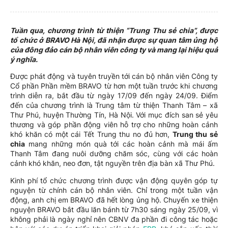
Tuần qua, chương trình từ thiện “Trung Thu sẻ chia”, được
tổ chức ở BRAVO Hà Nội, đã nhận được sự quan tâm ủng hộ
của đông đảo cán bộ nhân viên công ty và mang lại hiệu quả
ý nghĩa.
Được phát động và tuyên truyền tới cán bộ nhân viên Công ty
Cổ phần Phần mềm BRAVO từ hơn một tuần trước khi chương
trình diễn ra, bắt đầu từ ngày 17/09 đến ngày 24/09. Điểm
đến của chương trình là Trung tâm từ thiện Thanh Tâm – xã
Thư Phú, huyện Thường Tín, Hà Nội. Với mục đích san sẻ yêu
thương và góp phần động viên hỗ trợ cho những hoàn cảnh
khó khăn có một cái Tết Trung thu no đủ hơn,
Trung thu sẻ
chia
mang những món quà tới các hoàn cảnh mà mái ấm
Thanh Tâm đang nuôi dưỡng chăm sóc, cùng với các hoàn
cảnh khó khăn, neo đơn, tật nguyền trên địa bàn xã Thư Phú.
Kinh phí tổ chức chương trình được vận động quyên góp tự
nguyện từ chính cán bộ nhân viên. Chỉ trong một tuần vận
động, anh chị em BRAVO đã hết lòng ủng hộ. Chuyến xe thiện
nguyện BRAVO bắt đầu lăn bánh từ 7h30 sáng ngày 25/09, vì
không phải là ngày nghỉ nên CBNV đa phần đi công tác hoặc