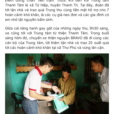
Điểm dừng chân “tiền trạm” trước khi đến với Trung tâm
Thanh Tâm là xã Tứ Hiệp, huyện Thanh Trì. Tại đây, đoàn đã
tới tận nhà và trao quà Trung thu cùng tiền mặt hỗ trợ cho 7
hoàn cảnh khó khăn, là các cụ già neo đơn và các gia đình có
em nhỏ tật nguyền bẩm sinh.
Giữa cái nắng hanh gay gắt của những ngày thu, 9h30 sáng,
xe cũng tới với Trung tâm từ thiện Thanh Tâm. Trong buổi
sáng hôm đó, chuyến xe thiện nguyện BRAVO đã đi cùng các
cán bộ của Trung tâm, tới thăm tận nhà và trao 25 suất quà
tới các hoàn cảnh khó khăn tại xã Thư Phú và vùng lân cận.