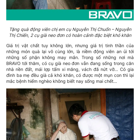
Tặng quà động viên chị em cụ Nguyễn Thị Chuốn – Nguyễn
Thị Chiến, 2 cụ già neo đơn có hoàn cảnh đặc biệt khó khăn
Giá trị vật chất tuy không lớn, nhưng giá trị tinh thần của
những món quà lại vô cùng lớn, là niềm động viên an ủi tới
những số phận không may mắn. Trong số những nơi mà
BRAVO tới thăm, có cụ già neo đơn vẫn đang sống trong căn
nhà nền đất, mái lợp tấm xi măng, vách đã nứt vỡ… Có gia
đình ba mẹ đều già cả khó khăn, có được một mụn con thì lại
mắc bệnh hiểm nghèo không biết nay sống mai chết…