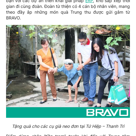
bận với các dự án triển khai giải pháp
ERP
, khó sắp xếp thời
gian đi cùng đoàn. Đoàn từ thiện có 4 cán bộ nhân viên, mang
theo đầy ắp những món quà Trung thu được gửi gắm từ
BRAVO.
Tặng quà cho các cụ già neo đơn tại Tứ Hiệp – Thanh Trì