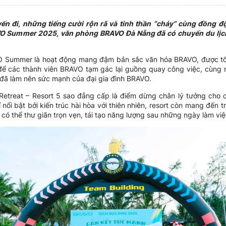
 đi, những tiếng cười rộn rã và tinh thần “cháy” cùng đồng đ
O Summer 2025, văn phòng BRAVO Đà Nẵng đã có chuyến du lịch
VO Summer là hoạt động mang đậm bản sắc văn hóa BRAVO, được tổ 
để các thành viên BRAVO tạm gác lại guồng quay công việc, cùng nh
ố đã làm nên sức mạnh của đại gia đình BRAVO.
etreat – Resort 5 sao đẳng cấp là điểm dừng chân lý tưởng cho c
ổi bật bởi kiến trúc hài hòa với thiên nhiên, resort còn mang đến t
 có thể thư giãn trọn vẹn, tái tạo năng lượng sau những ngày làm vi