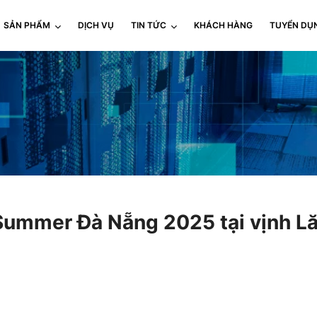
SẢN PHẨM
DỊCH VỤ
TIN TỨC
KHÁCH HÀNG
TUYỂN DỤ
ummer Đà Nẵng 2025 tại vịnh L