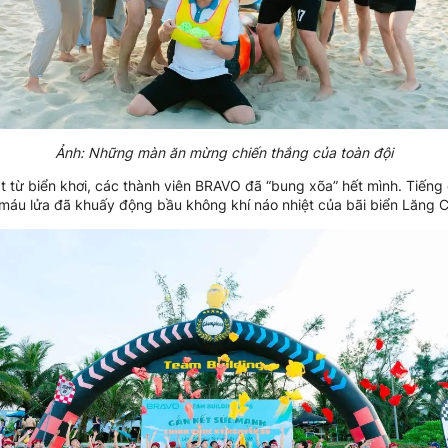
Ảnh: Những màn ăn mừng chiến thắng của toàn đội
t từ biển khơi, các thành viên BRAVO đã “bung xõa” hết mình. Tiếng 
u máu lửa đã khuấy động bầu không khí náo nhiệt của bãi biển Lăng C