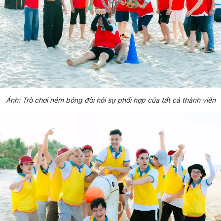
Ảnh: Trò chơi ném bóng đòi hỏi sự phối hợp của tất cả thành viên