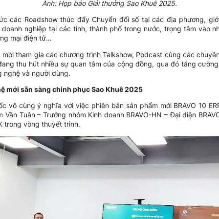
Ảnh: Họp báo Giải thưởng Sao Khuê 2025.
ức các Roadshow thúc đẩy Chuyển đổi số tại các địa phương, giới
 doanh nghiệp tại các tỉnh, thành phố trong nước, trọng tâm vào n
ơng mại điện tử…
 mời tham gia các chương trình Talkshow, Podcast cùng các chuyên
 đang thu hút nhiều sự quan tâm của cộng đồng, qua đó tăng cường
g nghệ và người dùng.
hệ mới sẵn sàng chinh phục Sao Khuê 2025
 vô cùng ý nghĩa với việc phiên bản sản phẩm mới BRAVO 10 ERP c
m Văn Tuân – Trưởng nhóm Kinh doanh BRAVO-HN – Đại diện BRAVO đ
trong vòng thuyết trình.