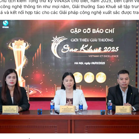
hủ tịch kiêm Tổng thư ký VINASA cho biết, năm 2025, bên cạnh việc 
công nghệ thông tin như mọi năm, Giải thưởng Sao Khuê sẽ tập tru
 và kết nối hợp tác cho các Giải pháp công nghệ xuất sắc được tra