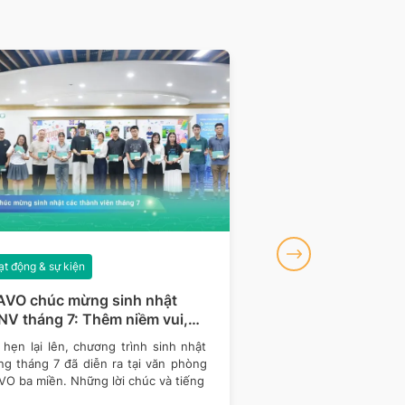
t động & sự kiện
Hoạt động & sự kiện
AVO chúc mừng sinh nhật
BRAVO đồng hành 
V tháng 7: Thêm niềm vui,
khu vực miền Bắc c
m gắn kết
Talent 2026
hẹn lại lên, chương trình sinh nhật
Tiếp nối hành trình đồ
ng tháng 7 đã diễn ra tại văn phòng
Talent 2026 – cuộc 
VO ba miền. Những lời chúc và tiếng
thống Thông tin Quản 
nghệ -