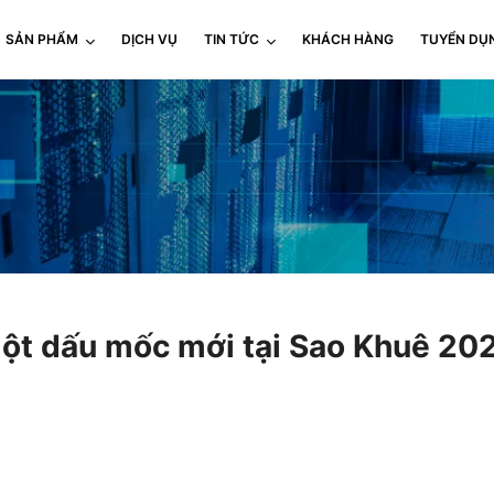
SẢN PHẨM
DỊCH VỤ
TIN TỨC
KHÁCH HÀNG
TUYỂN DỤ
ột dấu mốc mới tại Sao Khuê 20