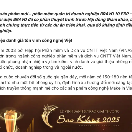
sản phẩm mới – phần mềm quản trị doanh nghiệp BRAVO 10 ERP –
ại diện BRAVO đã có phần thuyết trình trước Hội đồng Giám khảo, 
h chứng thực tiễn từ các dự án triển khai, qua đó khẳng định tiề
ghiệp.
ệu danh giá tôn vinh công nghệ Việt
ăm 2003 bởi Hiệp hội Phần mềm và Dịch vụ CNTT Việt Nam (VINASA)
ớn trong ngành công nghiệp phần mềm và dịch vụ CNTT Việt Nam. Với
iên phong nhận nhiệm vụ tìm kiếm, vinh danh và giới thiệu những n
ổ chức, doanh nghiệp trong và ngoài nước.
cuộc chuyển đổi số quốc gia gần đây, mỗi năm có 150-180 nền tản
ai trò như một bệ phóng uy tín, định hình xu hướng đổi mới sáng t
 hích truyền thông mạnh mẽ cho các sản phẩm công nghệ Make in Vie