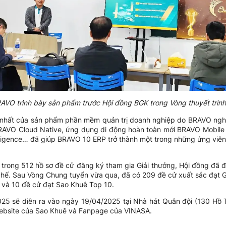
RAVO trình bày sản phẩm trước Hội đồng BGK trong Vòng thuyết trìn
nhất của sản phẩm phần mềm quản trị doanh nghiệp do BRAVO nghiê
RAVO Cloud Native, ứng dụng di động hoàn toàn mới BRAVO Mobile
lligence… đã giúp BRAVO 10 ERP trở thành một trong những ứng viên 
, trong 512 hồ sơ đề cử đăng ký tham gia Giải thưởng, Hội đồng đã 
chế. Sau Vòng Chung tuyển vừa qua, đã có 209 đề cử xuất sắc đạt G
 và 10 đề cử đạt Sao Khuê Top 10.
025 sẽ diễn ra vào ngày 19/04/2025 tại Nhà hát Quân đội (130 Hồ
website của Sao Khuê và Fanpage của VINASA.