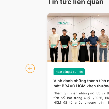
Tin tức liên quan
iện
Hoạt động & sự kiện
số 127: Dữ liệu
Vinh danh những thành tích n
hòng thủ vững hơn
bật: BRAVO HCM khen thưởn
Quý II/2026
của công nghệ đều đang
Nhằm ghi nhận những nỗ lực và t
ách doanh nghiệp vận
tích nổi bật trong Quý II/2026, B
 giá trị. Một nền tảng
HCM đã tổ chức chương trình 
thưởng dành cho