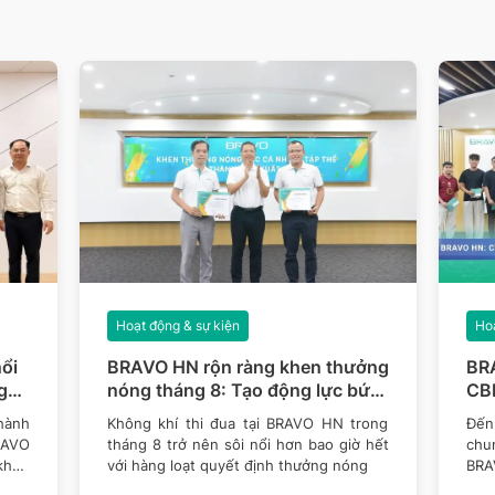
Hoạt động & sự kiện
Hoạ
ổi
BRAVO HN rộn ràng khen thưởng
BR
g
nóng tháng 8: Tạo động lực bứt
CBN
phá mục tiêu năm 2026
thê
hành
Không khí thi đua tại BRAVO HN trong
Đến 
RAVO
tháng 8 trở nên sôi nổi hơn bao giờ hết
chu
khen
với hàng loạt quyết định thưởng nóng
BRA