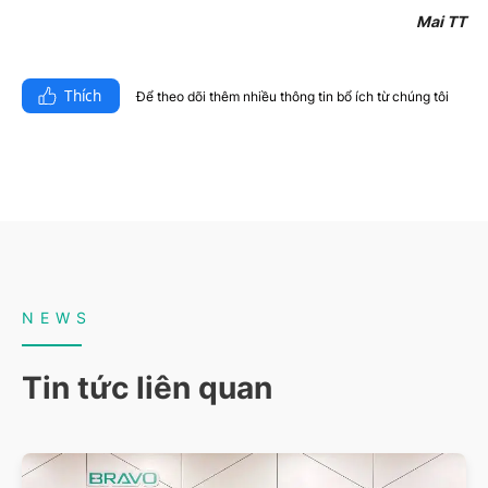
Mai TT
Thích
Để theo dõi thêm nhiều thông tin bổ ích từ chúng tôi​
NEWS
Tin tức liên quan