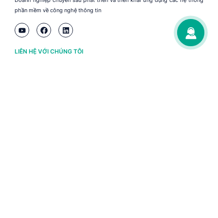
Doanh nghiệp chuyên sâu phát triển và triển khai ứng dụng các hệ thống
phần mềm về công nghệ thông tin
LIÊN HỆ VỚI CHÚNG TÔI
Hà Nội
(+84) 243 776 2472
Đà Nẵng
(+84) 236 363 3733
Tp. HCM
(+84) 283 930 3352
VỀ BRAVO
Thông tin chủ sở hữu
Chính sách và điều khoản
Chứng nhận bản quyền phần mềm BRAVO