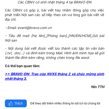
Các CBNV có sinh nhật tháng 4 tại BRAVO-ĐN
Các CBNV có góp ý, bài viết hay nhằm đóng góp cho việc
phát triển Nội san các số tiếp theo xin vui lòng gửi bài viết về
địa chỉ:
- Email: event@bravo.com.vn
- Tiêu đề mail: [Họ tên]_[Phòng ban]_[HN/ĐN/HCM]_Gửi bài
Nội san
- Nội dung bài viết được viết lưu thành các tập tin văn bản
(.txt, .doc…) và đính kèm trong Mail. Hình ảnh minh họa sẽ gửi
thành file đính kèm riêng, không chèn trong file word
.
Có thể bạn quan tâm:
>>
BRAVO-ĐN: Trao cúp NVXS tháng 2 và chúc mừng sinh
nhật tháng 3.
Yến TTH
Thích
Để theo dõi thêm nhiều thông tin bổ ích từ chúng tôi​