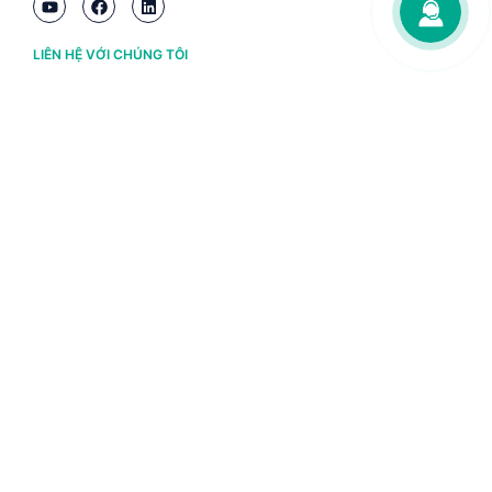
LIÊN HỆ VỚI CHÚNG TÔI
Hà Nội
(+84) 243 776 2472
Đà Nẵng
(+84) 236 363 3733
Tp. HCM
(+84) 283 930 3352
VỀ BRAVO
Thông tin chủ sở hữu
Chính sách và điều khoản
Chứng nhận bản quyền phần mềm BRAVO
Chính sách dữ liệu cá nhân