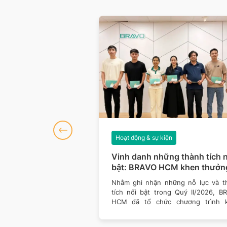
iện
Hoạt động & sự kiện
số 127: Dữ liệu
Vinh danh những thành tích n
hòng thủ vững hơn
bật: BRAVO HCM khen thưởn
Quý II/2026
của công nghệ đều đang
Nhằm ghi nhận những nỗ lực và t
ách doanh nghiệp vận
tích nổi bật trong Quý II/2026, B
 giá trị. Một nền tảng
HCM đã tổ chức chương trình 
thưởng dành cho