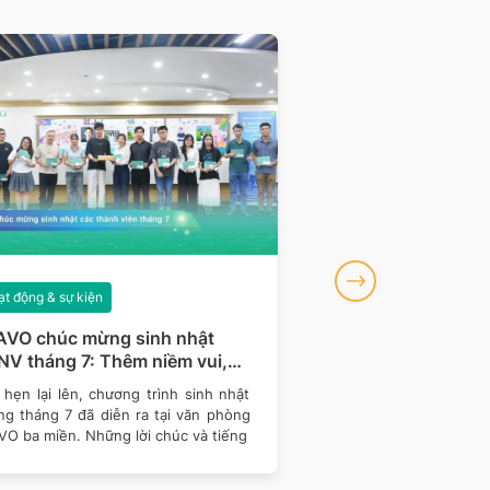
t động & sự kiện
Hoạt động & sự kiện
AVO chúc mừng sinh nhật
BRAVO đồng hành 
V tháng 7: Thêm niềm vui,
khu vực miền Bắc c
m gắn kết
Talent 2026
hẹn lại lên, chương trình sinh nhật
Tiếp nối hành trình đồ
ng tháng 7 đã diễn ra tại văn phòng
Talent 2026 – cuộc 
VO ba miền. Những lời chúc và tiếng
thống Thông tin Quản 
nghệ -