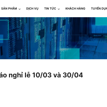
SẢN PHẨM
DỊCH VỤ
TIN TỨC
KHÁCH HÀNG
TUYỂN DỤ
o nghỉ lễ 10/03 và 30/04