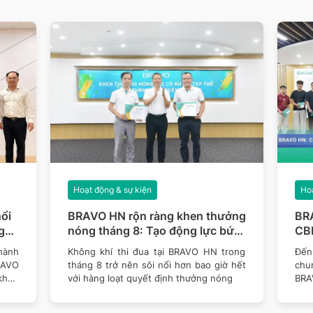
Hoạt động & sự kiện
Hoạ
ổi
BRAVO HN rộn ràng khen thưởng
BR
g
nóng tháng 8: Tạo động lực bứt
CBN
phá mục tiêu năm 2026
thê
hành
Không khí thi đua tại BRAVO HN trong
Đến 
RAVO
tháng 8 trở nên sôi nổi hơn bao giờ hết
chu
khen
với hàng loạt quyết định thưởng nóng
BRA