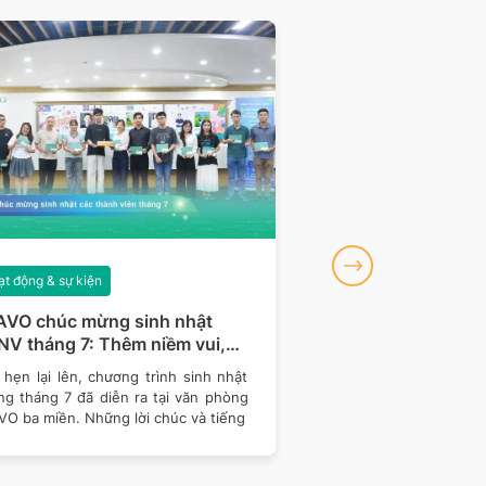
t động & sự kiện
Hoạt động & sự kiện
AVO chúc mừng sinh nhật
BRAVO đồng hành 
V tháng 7: Thêm niềm vui,
khu vực miền Bắc c
m gắn kết
Talent 2026
hẹn lại lên, chương trình sinh nhật
Tiếp nối hành trình đồ
ng tháng 7 đã diễn ra tại văn phòng
Talent 2026 – cuộc 
VO ba miền. Những lời chúc và tiếng
thống Thông tin Quản 
nghệ -