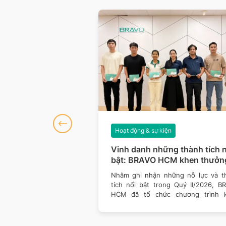
iện
Hoạt động & sự kiện
số 127: Dữ liệu
Vinh danh những thành tích n
hòng thủ vững hơn
bật: BRAVO HCM khen thưởn
Quý II/2026
của công nghệ đều đang
Nhằm ghi nhận những nỗ lực và t
ách doanh nghiệp vận
tích nổi bật trong Quý II/2026, B
 giá trị. Một nền tảng
HCM đã tổ chức chương trình 
thưởng dành cho