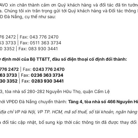
O xin chân thành cảm ơn Quý khách hàng và đối tác đã tin tưởn
a. Chúng tôi xin trân trọng gửi tới Quý khách hàng và Đối tác thông
ĐD Đà Nẵng, cụ thể như sau:
776 2472 | Fax: 043 776 2470
63 3733 | Fax: 0511 363 3734
0 3352 | Fax: 083 930 3441
 định mới của Bộ TT&TT, đầu số điện thoại cố định đổi thành:
776 2472
| Fax:
0243 776 2470
63 3733
| Fax:
0236 363 3734
30 3352
| Fax:
0283 930 3441
3, tòa nhà số 280-282 Nguyễn Hữu Thọ, quận Cẩm Lệ
 mới VPĐD Đà Nẵng chuyển thành:
Tầng 4, tòa nhà số 466 Nguyễn 
(địa chỉ VP Hà Nội, VP TP. HCM, mã số thuế, số tài khoản, ngân hàng 
đối tác cập nhật, bổ sung kịp thời các thông tin đã được thay đổi