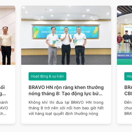
Hoạt động & sự kiện
Hoạ
ổi
BRAVO HN rộn ràng khen thưởng
BR
g
nóng tháng 8: Tạo động lực bứt
CBN
phá mục tiêu năm 2026
thê
hành
Không khí thi đua tại BRAVO HN trong
Đến 
RAVO
tháng 8 trở nên sôi nổi hơn bao giờ hết
chu
khen
với hàng loạt quyết định thưởng nóng
BRA