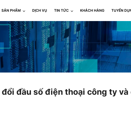
SẢN PHẨM
DỊCH VỤ
TIN TỨC
KHÁCH HÀNG
TUYỂN DỤ
đổi đầu số điện thoại công ty và