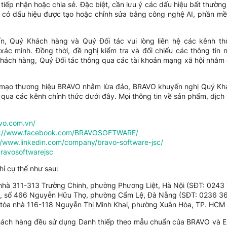
 tiếp nhận hoặc chia sẻ. Đặc biệt, cần lưu ý các dấu hiệu bất thường
o có dấu hiệu được tạo hoặc chỉnh sửa bằng công nghệ AI, phần m
vấn, Quý Khách hàng và Quý Đối tác vui lòng liên hệ các kênh t
xác minh. Đồng thời, đề nghị kiểm tra và đối chiếu các thông tin n
Khách hàng, Quý Đối tác thông qua các tài khoản mạng xã hội nhằm
 mạo thương hiệu BRAVO nhằm lừa đảo, BRAVO khuyến nghị Quý Khá
g qua các kênh chính thức dưới đây. Mọi thông tin về sản phẩm, dịc
vo.com.vn/
s://www.facebook.com/BRAVOSOFTWARE/
//www.linkedin.com/company/bravo-software-jsc/
bravosoftwarejsc
ỉ cụ thể như sau:
nhà 311-313 Trường Chinh, phường Phương Liệt, Hà Nội (SĐT: 0243
, số 466 Nguyễn Hữu Thọ, phường Cẩm Lệ, Đà Nẵng (SĐT: 0236 3
 tòa nhà 116-118 Nguyễn Thị Minh Khai, phường Xuân Hòa, TP. HCM
hách hàng đều sử dụng Danh thiếp theo mẫu chuẩn của BRAVO và Em