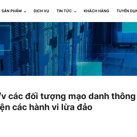
SẢN PHẨM
DỊCH VỤ
TIN TỨC
KHÁCH HÀNG
TUYỂN DỤ
 các đối tượng mạo danh thông
ện các hành vi lừa đảo