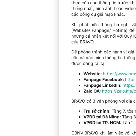
thực của các thông tin trước khi
thống nhất, hình ảnh hoặc vide
các công cụ giả mạo khác.
Khi phát hiện thông tin nghi 
(Website/ Fanpage/ Hotline) để 
những cá nhân kết nối với Quý 
của BRAVO.
Để phòng tránh các hành vi giả
cận và xác minh thông tin thôn
được đăng tải tại:
Website:
https://www.bra
Fanpage Facebook:
http
Fanpage LinkedIn:
https:
Zalo OA:
https://zalo.me/
BRAVO có 3 văn phòng với địa ch
Trụ sở chính:
Tầng 7, tòa 
VPĐD tại Đà Nẵng:
Tầng 3
VPĐD tại TP. HCM:
Lầu 2,
CBNV BRAVO khi làm việc với k