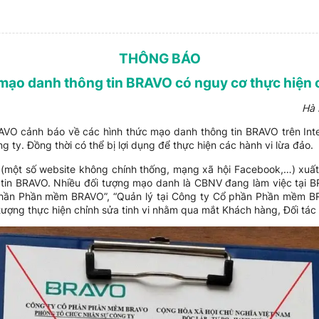
THÔNG BÁO
 mạo danh thông tin BRAVO có nguy cơ thực hiện c
Hà 
O cảnh báo về các hình thức mạo danh thông tin BRAVO trên Inter
 ty. Đồng thời có thể bị lợi dụng để thực hiện các hành vi lừa đảo.
t (một số website không chính thống, mạng xã hội Facebook,…) xuất hi
in BRAVO. Nhiều đối tượng mạo danh là CBNV đang làm việc tại BRA
phần Phần mềm BRAVO”, “Quản lý tại Công ty Cổ phần Phần mềm B
ợng thực hiện chỉnh sửa tinh vi nhằm qua mắt Khách hàng, Đối tác 