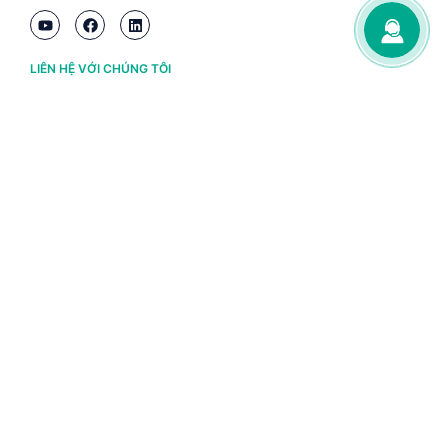
LIÊN HỆ VỚI CHÚNG TÔI
Hà Nội
(+84) 243 776 2472
Đà Nẵng
(+84) 236 363 3733
Tp. HCM
(+84) 283 930 3352
VỀ BRAVO
Thông tin chủ sở hữu
Chính sách và điều khoản
Chứng nhận bản quyền phần mềm BRAVO
Chính sách dữ liệu cá nhân